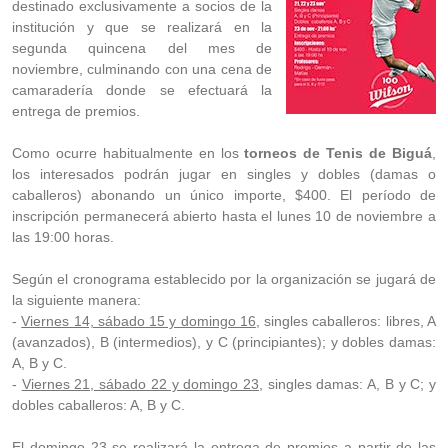
destinado exclusivamente a socios de la
institución y que se realizará en la
segunda quincena del mes de
noviembre, culminando con una cena de
camaradería donde se efectuará la
entrega de premios.
Como ocurre habitualmente en los
torneos de Tenis de Biguá
,
los interesados podrán jugar en singles y dobles (damas o
caballeros) abonando un único importe, $400. El período de
inscripción permanecerá abierto hasta el lunes 10 de noviembre a
las 19:00 horas.
Según el cronograma establecido por la organización se jugará de
la siguiente manera:
-
Viernes 14, sábado 15 y domingo 16
, singles caballeros: libres, A
(avanzados), B (intermedios), y C (principiantes); y dobles damas:
A, B y C.
-
Viernes 21, sábado 22 y domingo 23
, singles damas: A, B y C; y
dobles caballeros: A, B y C.
El domingo 23 se realizará la entrega de premios a partir de las