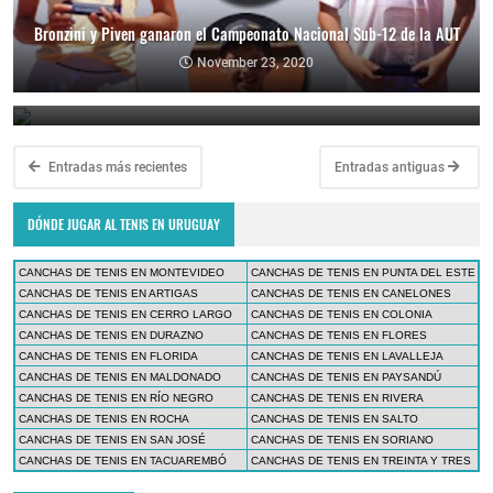
Bronzini y Piven ganaron el Campeonato Nacional Sub-12 de la AUT
Se juega el Campeonato Nacional de la Categoría Sub-12 de la AUT
November 23, 2020
November 21, 2020
Entradas más recientes
Entradas antiguas
DÓNDE JUGAR AL TENIS EN URUGUAY
CANCHAS DE TENIS EN MONTEVIDEO
CANCHAS DE TENIS EN PUNTA DEL ESTE
CANCHAS DE TENIS EN ARTIGAS
CANCHAS DE TENIS EN CANELONES
CANCHAS DE TENIS EN CERRO LARGO
CANCHAS DE TENIS EN COLONIA
CANCHAS DE TENIS EN DURAZNO
CANCHAS DE TENIS EN FLORES
CANCHAS DE TENIS EN FLORIDA
CANCHAS DE TENIS EN LAVALLEJA
CANCHAS DE TENIS EN MALDONADO
CANCHAS DE TENIS EN PAYSANDÚ
CANCHAS DE TENIS EN RÍO NEGRO
CANCHAS DE TENIS EN RIVERA
CANCHAS DE TENIS EN ROCHA
CANCHAS DE TENIS EN SALTO
CANCHAS DE TENIS EN SAN JOSÉ
CANCHAS DE TENIS EN SORIANO
CANCHAS DE TENIS EN TACUAREMBÓ
CANCHAS DE TENIS EN TREINTA Y TRES