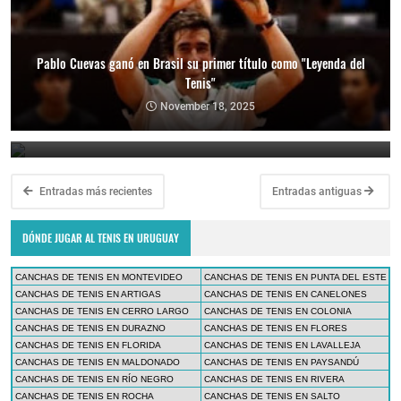
Pablo Cuevas ganó en Brasil su primer título como "Leyenda del
Tenis"
Copa Davis 2024: Uruguay enfrentará a Bolivia como visitante por
el Grupo Mundial II
November 18, 2025
February 10, 2024
Entradas más recientes
Entradas antiguas
DÓNDE JUGAR AL TENIS EN URUGUAY
CANCHAS DE TENIS EN MONTEVIDEO
CANCHAS DE TENIS EN PUNTA DEL ESTE
CANCHAS DE TENIS EN ARTIGAS
CANCHAS DE TENIS EN CANELONES
CANCHAS DE TENIS EN CERRO LARGO
CANCHAS DE TENIS EN COLONIA
CANCHAS DE TENIS EN DURAZNO
CANCHAS DE TENIS EN FLORES
CANCHAS DE TENIS EN FLORIDA
CANCHAS DE TENIS EN LAVALLEJA
CANCHAS DE TENIS EN MALDONADO
CANCHAS DE TENIS EN PAYSANDÚ
CANCHAS DE TENIS EN RÍO NEGRO
CANCHAS DE TENIS EN RIVERA
CANCHAS DE TENIS EN ROCHA
CANCHAS DE TENIS EN SALTO