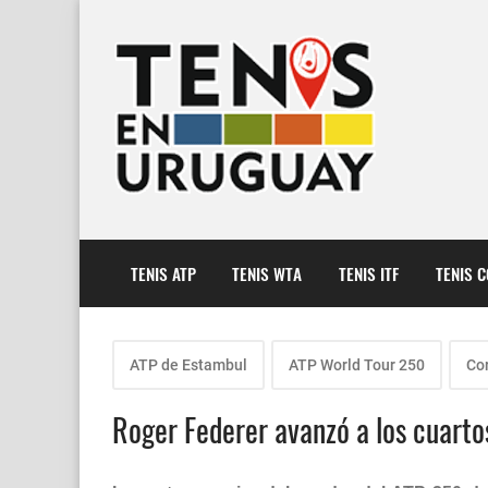
TENIS ATP
TENIS WTA
TENIS ITF
TENIS 
ATP de Estambul
ATP World Tour 250
Cor
Roger Federer avanzó a los cuartos