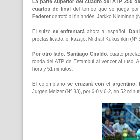
La parte superior del cuadro del ATP 250 de
cuartos de final
del torneo que se juega por 
Federer
derrotó al finlandés, Jarkko Nieminen (N
El suizo
se enfrentará
ahora al español,
Dani
preclasificado, el kazajo, Mikhail Kukushkin (Nº 
Por otro lado, Santiago Giraldo
, cuarto precla
ronda del ATP de Estambul al vencer al ruso, An
hora y 51 minutos.
El colombiano
se cruzará con el argentino
Jurgen Melzer (Nº 83), por 6-0 y 6-2, en 52 minut