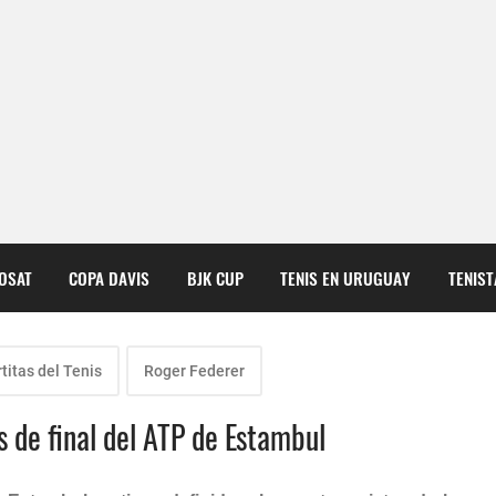
COSAT
COPA DAVIS
BJK CUP
TENIS EN URUGUAY
TENIS
titas del Tenis
Roger Federer
 de final del ATP de Estambul