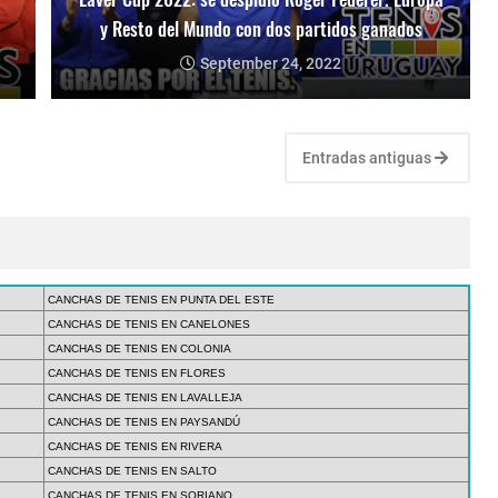
y Resto del Mundo con dos partidos ganados
September 24, 2022
Entradas antiguas
CANCHAS DE TENIS EN PUNTA DEL ESTE
CANCHAS DE TENIS EN CANELONES
CANCHAS DE TENIS EN COLONIA
CANCHAS DE TENIS EN FLORES
CANCHAS DE TENIS EN LAVALLEJA
CANCHAS DE TENIS EN PAYSANDÚ
CANCHAS DE TENIS EN RIVERA
CANCHAS DE TENIS EN SALTO
CANCHAS DE TENIS EN SORIANO