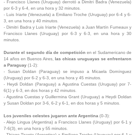
- Francisco Llanes (Uruguay) derrotó a Dimitri Badra (Venezuela)
por 6-3 y 6-4, en una hora y 32 minutos.
- Luis Iriarte (Venezuela) a Emiliano Troche (Uruguay) por 6-4 y 6-
3, en una hora y 40 minutos.
- Dimitri Badra y Luis Iriarte (Venezuela) a Juan Martín Fumeaux y
Francisco Llanes (Uruguay) por 6-3 y 6-3, en una hora y 30
minutos.
Durante el segundo día de competición
en el Sudamericano de
14 años en Buenos Aires,
las chicas uruguayas se enfrentaron
a Paraguay
(1-2):
- Susan Doldan (Paraguay) se impuso a Micaela Domínguez
(Uruguay) por 6-2 y 6-3, en una hora y 45 minutos.
- Heydi Doldan (Paraguay) a Agustina Cuestas (Uruguay) por 7-
6(1) y 6-3, en dos horas y 42 minutos.
- Agustina Cuestas y Guillermina Grant (Uruguay) a Heydi Doldan
y Susan Doldan por 3-6, 6-2 y 6-1, en dos horas y 5 minutos.
Los juveniles celestes jugaron ante Argentina
(0-3):
- Alejo Lingua (Argentina) a Francisco Llanes (Uruguay) por 6-1 y
7-6(3), en una hora y 55 minutos.
- Thiago Tirante (Argentina) a Emiliano Troche (Uruguay) por 6-1 y