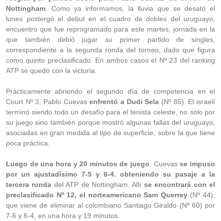
Nottingham
. Como ya informamos, la lluvia que se desató el
lunes postergó el debut en el cuadro de dobles del uruguayo,
encuentro que fue reprogramado para este martes, jornada en la
que también debió jugar su primer partido de singles,
correspondiente a la segunda ronda del torneo, dado que figura
como quinto preclasificado. En ambos casos el Nº 23 del ranking
ATP se quedó con la victoria.
Prácticamente abriendo el segundo día de competencia en el
Court Nº 3, Pablo Cuevas
enfrentó a Dudi Sela
(Nº 85). El israelí
terminó siendo todo un desafío para el tenista celeste, no solo por
su juego sino también porque mostró algunas fallas del uruguayo,
asociadas en gran medida al tipo de superficie, sobre la que tiene
poca práctica.
Luego de una hora y 20 minutos de juego
, Cuevas
se impuso
por un ajustadísimo 7-5 y 6-4
,
obteniendo su pasaje a la
tercera ronda
del ATP de Nottingham. Allí
se encontrará con el
preclasificado Nº 12, el norteamericano Sam Querrey
(Nº 44),
que viene de eliminar al colombiano Santiago Giraldo (Nº 60) por
7-6 y 6-4, en una hora y 19 minutos.