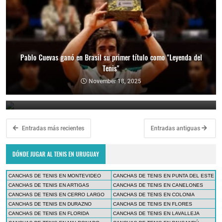
Pablo Cuevas ganó en Brasil su primer título como "Leyenda del
Tenis"
Copa Davis 2024: Uruguay enfrentará a Bolivia como visitante por
el Grupo Mundial II
November 18, 2025
February 10, 2024
Entradas más recientes
Entradas antiguas
DÓNDE JUGAR AL TENIS EN URUGUAY
CANCHAS DE TENIS EN MONTEVIDEO
CANCHAS DE TENIS EN PUNTA DEL ESTE
CANCHAS DE TENIS EN ARTIGAS
CANCHAS DE TENIS EN CANELONES
CANCHAS DE TENIS EN CERRO LARGO
CANCHAS DE TENIS EN COLONIA
CANCHAS DE TENIS EN DURAZNO
CANCHAS DE TENIS EN FLORES
CANCHAS DE TENIS EN FLORIDA
CANCHAS DE TENIS EN LAVALLEJA