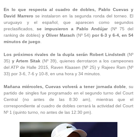
En lo que respecta al cuadro de dobles, Pablo Cuevas y
David Marrero
se instalaron en la segunda ronda del torneo. El
uruguayo y el español, que aparecen como segundos
preclasificados,
se impusieron a Pablo Andújar
(Nº 75 del
ranking de dobles)
y Oliver Marach
(Nº 54)
por 6-3 y 6-4, en 54
minutos de juego
.
Los próximos rivales de la dupla serán Robert Lindstedt
(Nº
35)
y Artem Sitak
(Nº 39), quienes derrotaron a los campeones
del ATP de Halle 2015, Raven Klaasen (Nº 25) y Rajeev Ram (Nº
33) por 3-6, 7-6 y 10-8, en una hora y 34 minutos.
Mañana miércoles, Cuevas volverá a tener jornada doble
, su
partido de singles fue programado en el segundo turno del Court
Central (no antes de las 8:30 am), mientras que el
correspondiente al cuadro de dobles cerrará la actividad del Court
Nº 1 (quinto turno, no antes de las 12:30 pm).