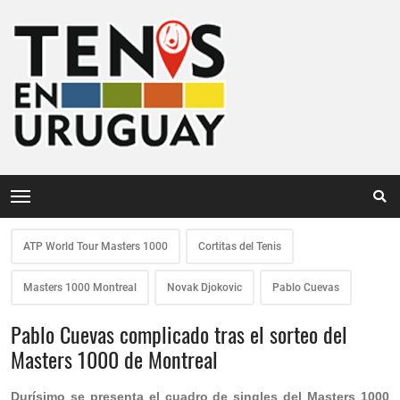
ATP World Tour Masters 1000
Cortitas del Tenis
Masters 1000 Montreal
Novak Djokovic
Pablo Cuevas
Pablo Cuevas complicado tras el sorteo del
Masters 1000 de Montreal
Durísimo se presenta el cuadro de singles del Masters 1000