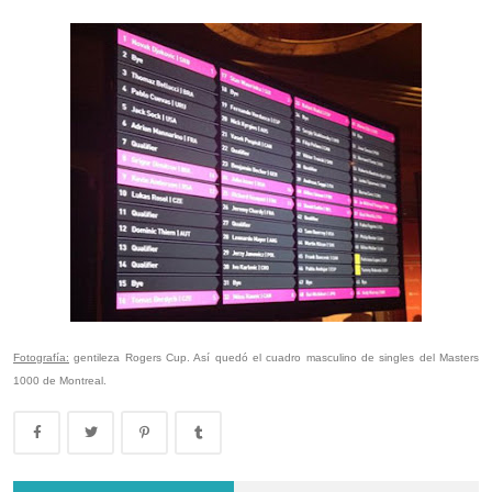
Fotografía:
gentileza Rogers Cup. Así quedó el cuadro masculino de singles del Masters
1000 de Montreal.