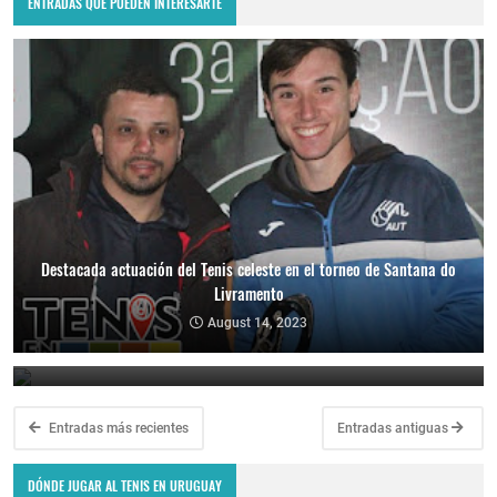
ENTRADAS QUE PUEDEN INTERESARTE
Destacada actuación del Tenis celeste en el torneo de Santana do
Livramento
Los tenistas uruguayos volvieron a dejar su marca en el torneo de
Santana do Livramento
August 14, 2023
November 29, 2022
Entradas más recientes
Entradas antiguas
DÓNDE JUGAR AL TENIS EN URUGUAY