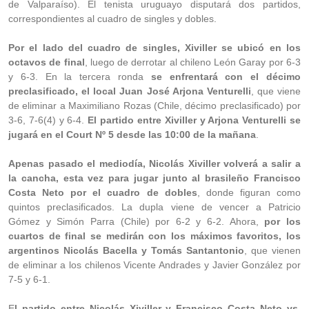
de Valparaíso). El tenista uruguayo disputará dos partidos,
correspondientes al cuadro de singles y dobles.
Por el lado del cuadro de singles, Xiviller se ubicó en los
octavos de final
, luego de derrotar al chileno León Garay por 6-3
y 6-3. En la tercera ronda
se enfrentará con el décimo
preclasificado, el local Juan José Arjona Venturelli
, que viene
de eliminar a Maximiliano Rozas (Chile, décimo preclasificado) por
3-6, 7-6(4) y 6-4.
El partido entre Xiviller y Arjona Venturelli se
jugará en el Court Nº 5 desde las 10:00 de la mañana
.
Apenas pasado el mediodía, Nicolás Xiviller volverá a salir a
la cancha, esta vez para jugar junto al brasileño Francisco
Costa Neto por el cuadro de dobles
, donde figuran como
quintos preclasificados. La dupla viene de vencer a Patricio
Gómez y Simón Parra (Chile) por 6-2 y 6-2. Ahora,
por los
cuartos de final se medirán con los máximos favoritos, los
argentinos Nicolás Bacella y Tomás Santantonio
, que vienen
de eliminar a los chilenos Vicente Andrades y Javier González por
7-5 y 6-1.
E
l partido entre Nicolás Xiviller y Francisco Costa Neto vs.