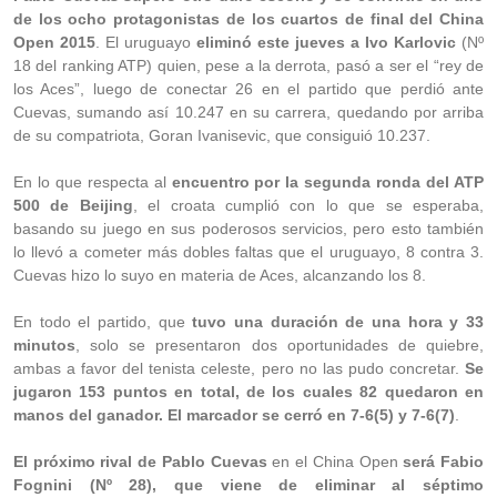
de los ocho protagonistas de los cuartos de final del China
Open 2015
. El uruguayo
eliminó este jueves a Ivo Karlovic
(Nº
18 del ranking ATP) quien, pese a la derrota, pasó a ser el “rey de
los Aces”, luego de conectar 26 en el partido que perdió ante
Cuevas, sumando así 10.247 en su carrera, quedando por arriba
de su compatriota, Goran Ivanisevic, que consiguió 10.237.
En lo que respecta al
encuentro por la segunda ronda del ATP
500 de Beijing
, el croata cumplió con lo que se esperaba,
basando su juego en sus poderosos servicios, pero esto también
lo llevó a cometer más dobles faltas que el uruguayo, 8 contra 3.
Cuevas hizo lo suyo en materia de Aces, alcanzando los 8.
En todo el partido, que
tuvo una duración de una hora y 33
minutos
, solo se presentaron dos oportunidades de quiebre,
ambas a favor del tenista celeste, pero no las pudo concretar.
Se
jugaron 153 puntos en total, de los cuales 82 quedaron en
manos del ganador. El marcador se cerró en 7-6(5) y 7-6(7)
.
El próximo rival de Pablo Cuevas
en el China Open
será Fabio
Fognini (Nº 28), que viene de eliminar al séptimo