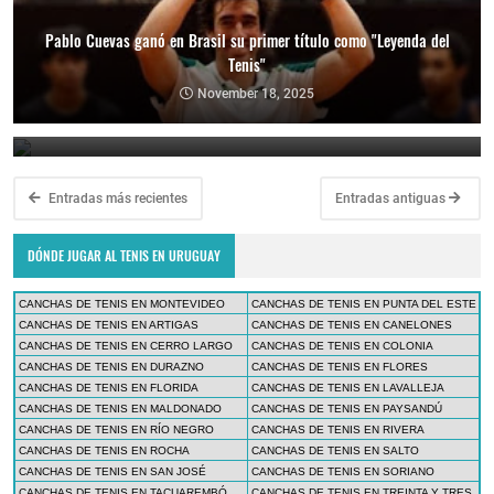
Pablo Cuevas ganó en Brasil su primer título como "Leyenda del
Tenis"
Copa Davis 2024: Uruguay enfrentará a Bolivia como visitante por
el Grupo Mundial II
November 18, 2025
February 10, 2024
Entradas más recientes
Entradas antiguas
DÓNDE JUGAR AL TENIS EN URUGUAY
CANCHAS DE TENIS EN MONTEVIDEO
CANCHAS DE TENIS EN PUNTA DEL ESTE
CANCHAS DE TENIS EN ARTIGAS
CANCHAS DE TENIS EN CANELONES
CANCHAS DE TENIS EN CERRO LARGO
CANCHAS DE TENIS EN COLONIA
CANCHAS DE TENIS EN DURAZNO
CANCHAS DE TENIS EN FLORES
CANCHAS DE TENIS EN FLORIDA
CANCHAS DE TENIS EN LAVALLEJA
CANCHAS DE TENIS EN MALDONADO
CANCHAS DE TENIS EN PAYSANDÚ
CANCHAS DE TENIS EN RÍO NEGRO
CANCHAS DE TENIS EN RIVERA
CANCHAS DE TENIS EN ROCHA
CANCHAS DE TENIS EN SALTO
CANCHAS DE TENIS EN SAN JOSÉ
CANCHAS DE TENIS EN SORIANO
CANCHAS DE TENIS EN TACUAREMBÓ
CANCHAS DE TENIS EN TREINTA Y TRES