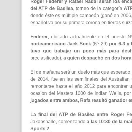
Roger Federer y Rafael Nadal serán los enc
del ATP de Basilea
, torneo de la categoría
ATP
donde éste es múltiple campeón (ganó en 2006, 
español va por su primera corona en tierras suiz
Federer
, ubicado actualmente en el puesto N
norteamericano Jack Sock
(Nº 29)
por 6-3 y
tuvo que trabajar un poco más para desh
preclasificado),
a quien despachó en dos horas 
El de mañana será un duelo más que esperado p
de 2014, fue en las semifinales del Australian
remontarse hasta el año 2012 para encontrar un
ocasión del Masters 1000 de Indian Wells, por
jugados entre ambos, Rafa resultó ganador e
La final del ATP de Basilea entre Roger Fe
Jakobshalle, comenzando
a las 10:30 de la m
Sports 2
.