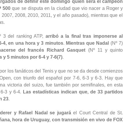
argados de definir este domingo quién será el campeón
 500
que se disputa en la ciudad que vio nacer a Roger y
2007, 2008, 2010, 2011, y el año pasado), mientras que el
as.
º 3 del ranking ATP,
arribó a la final tras imponerse al
 6-4, en una hora y 3 minutos
.
Mientras que Nadal
(Nº 7)
acerse del francés Richard Gasquet
(Nº 11 y quinto
y 5 minutos por 6-4 y 7-6(7)
.
or los fanáticos del Tenis y que no se da desde comienzos
 Open, con triunfo del español por 7-6, 6-3 y 6-3. Hay que
a victoria del suizo, fue también por semifinales, en esta
 6-3 y 6-4.
Las estadísticas indican que, de 33 partidos
n 23
.
derer y Rafael Nadal se jugará
el Court Central de St.
añana, hora de Uruguay, con transmisión en vivo de FOX