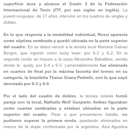
superficie dura y alcanza el Grado 3 de la Federación
Internacional de Tenis (ITF, por sus siglas en inglés)
. La
juvenil uruguaya, de 17 años, intervino en los cuadros de singles y
dobles.
En lo que respecta a la modalidad individual, Rossi aparecía
como séptima sembrada y quedó ubicada en la parte superior
del cuadro
. En su debut venció a la tenista local Mariana Galvao
Borges, que ingresó como lucky loser, por 6-2 y 6-2. En la
segunda ronda se impuso a la suiza Alexandra Bakaldina, venida
desde la qualy, por 6-4 y 6-3. Lamentablemente
fue eliminada
en cuartos de final por la máxima favorita del torneo en su
categoría, la brasileña Thaisa Grana Pedretti, con la que cayó
derrotada por 6-3 y 6-0
.
Por el lado del cuadro de dobles
, la tenista celeste
formó
pareja con la local, Nathalia Wolf Gasparin. Ambas figuraban
como cuartas sembradas y estaban ubicadas en la parte
superior del cuadro
. Pese a que presentaron batalla,
no
pudieron superar la primera ronda
, quedando eliminadas en
manos de la dupla conformada por la argentina, Azul Agustina