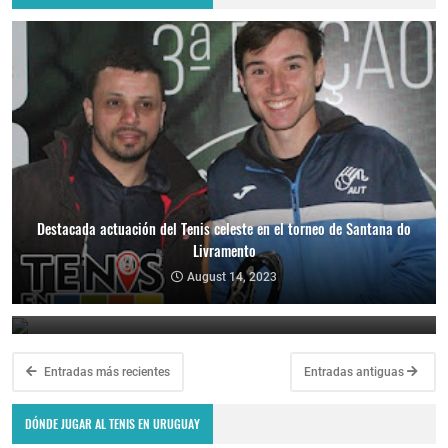
Destacada actuación del Tenis celeste en el torneo de Santana do
Livramento
Los tenistas uruguayos volvieron a dejar su marca en el torneo de
Santana do Livramento
August 14, 2023
November 29, 2022
Entradas más recientes
Entradas antiguas
DÓNDE JUGAR AL TENIS EN URUGUAY