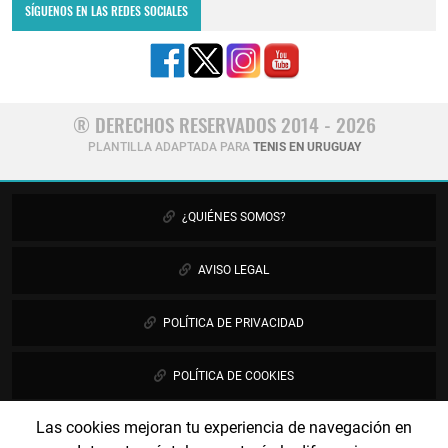
SÍGUENOS EN LAS REDES SOCIALES
® DERECHOS RESERVADOS 2014 - 2026
PLANTILLA ADAPTADA PARA
TENIS EN URUGUAY
¿QUIÉNES SOMOS?
AVISO LEGAL
POLÍTICA DE PRIVACIDAD
POLÍTICA DE COOKIES
Las cookies mejoran tu experiencia de navegación en
PUBLICIDAD