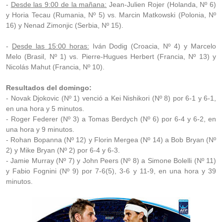
-
Desde las 9:00 de la mañana:
Jean-Julien Rojer (Holanda, Nº 6)
y Horia Tecau (Rumania, Nº 5) vs. Marcin Matkowski (Polonia, Nº
16) y Nenad Zimonjic (Serbia, Nº 15).
-
Desde las 15:00 horas:
Iván Dodig (Croacia, Nº 4) y Marcelo
Melo (Brasil, Nº 1) vs. Pierre-Hugues Herbert (Francia, Nº 13) y
Nicolás Mahut (Francia, Nº 10).
Resultados del domingo:
- Novak Djokovic (Nº 1) venció a Kei Nishikori (Nº 8) por 6-1 y 6-1,
en una hora y 5 minutos.
- Roger Federer (Nº 3) a Tomas Berdych (Nº 6) por 6-4 y 6-2, en
una hora y 9 minutos.
- Rohan Bopanna (Nº 12) y Florin Mergea (Nº 14) a Bob Bryan (Nº
2) y Mike Bryan (Nº 2) por 6-4 y 6-3.
- Jamie Murray (Nº 7) y John Peers (Nº 8) a Simone Bolelli (Nº 11)
y Fabio Fognini (Nº 9) por 7-6(5), 3-6 y 11-9, en una hora y 39
minutos.