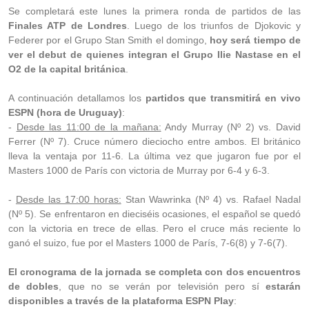
Se completará este lunes la primera ronda de partidos de las
Finales ATP de Londres
. Luego de los triunfos de Djokovic y
Federer por el Grupo Stan Smith el domingo,
hoy será tiempo de
ver el debut de quienes integran el Grupo Ilie Nastase en el
O2 de la capital británica
.
A continuación detallamos los
partidos que transmitirá en vivo
ESPN (hora de Uruguay)
:
-
Desde las 11:00 de la mañana:
Andy Murray (Nº 2) vs. David
Ferrer (Nº 7). Cruce número dieciocho entre ambos. El británico
lleva la ventaja por 11-6. La última vez que jugaron fue por el
Masters 1000 de París con victoria de Murray por 6-4 y 6-3.
-
Desde las 17:00 horas:
Stan Wawrinka (Nº 4) vs. Rafael Nadal
(Nº 5). Se enfrentaron en dieciséis ocasiones, el español se quedó
con la victoria en trece de ellas. Pero el cruce más reciente lo
ganó el suizo, fue por el Masters 1000 de París, 7-6(8) y 7-6(7).
El cronograma de la jornada se completa con dos encuentros
de dobles
, que no se verán por televisión pero sí
estarán
disponibles a través de la plataforma ESPN Play
: