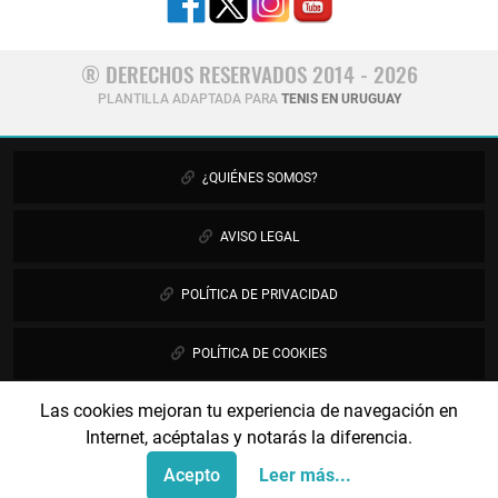
® DERECHOS RESERVADOS 2014 - 2026
PLANTILLA ADAPTADA PARA
TENIS EN URUGUAY
¿QUIÉNES SOMOS?
AVISO LEGAL
POLÍTICA DE PRIVACIDAD
POLÍTICA DE COOKIES
Las cookies mejoran tu experiencia de navegación en
PUBLICIDAD
Internet, acéptalas y notarás la diferencia.
CONTÁCTANOS
Acepto
Leer más...