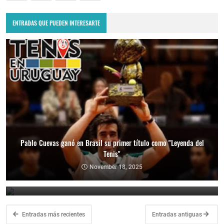
ENTRADAS QUE PUEDEN INTERESARTE
Pablo Cuevas ganó en Brasil su primer título como "Leyenda del
Tenis"
Copa Davis 2024: Uruguay enfrentará a Bolivia como visitante por
el Grupo Mundial II
November 18, 2025
February 10, 2024
Entradas más recientes
Entradas antiguas