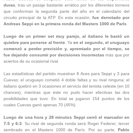
duras
, tras un pasaje bastante errático por los diferentes torneos
que conforman la segunda parte del año en el calendario del
circuito principal de la ATP. En esta ocasión,
fue derrotado por
Andreas Seppi en la primera ronda del Masters 1000 de París
.
Luego de un primer set muy parejo, al italiano le bastó un
quiebre para ponerse al frente
. Ya
en el segundo, el uruguayo
comenzó a perder precisión y, apremiado por el tiempo, se
fue dejando consumir por decisiones incorrectas
más que por
aciertos de su ocasional rival.
Las estadísticas del partido muestran 8 Aces para Seppi y 3 para
Cuevas; el uruguayo cometió 4 doble faltas y su rival ninguna; el
italiano quebró en 3 ocasiones el servicio del tenista celeste (en 10
chances), mientras que éste no pudo hacer efectivas las dos
posibilidades que tuvo. En total se jugaron 154 puntos de los
cuales Cuevas ganó apenas 70 (45%).
Luego de una hora y 28 minutos Seppi cerró el marcador en
7-5 y 6-3
. Su rival de segunda ronda será Roger Federer, tercer
sembrado en el Masters 1000 de París. Por su parte,
Pablo