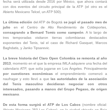
fecha será utilizada desde 2016 por México, que ahora contará
con dos eventos del circuito principal de la ATP (el otro es el
Abierto Mexicano Telcel, un ATP 500).
La última edición
del ATP de Bogotá
se jugó el pasado mes de
julio
en el Centro de Alto Rendimiento de Coldeportes,
consagrando a Bernard Tomic como campeón
. A lo largo de
tres temporadas visitaron tierras colombianas destacados
exponentes del Tenis, tal el caso de Richard Gasquet, Marcos
Baghdatis, y Janko Tipsarevic.
La breve historia del Claro Open Colombia se remonta al año
2013
, momento en el que la empresa IMLA adquiere una fecha del
calendario ATP, que solía jugarse en Los Ángeles. Principalmente
por cuestiones económicas
el emprendimiento comenzó a
naufragar y esto llevó a que
las autoridades de la asociación
del Tenis masculino decidieran negociar con otros
interesados, pasando a manos del Grupo Pegaso, de origen
mexicano
.
De esta forma surgirá el ATP de Los Cabos
(nombre oficial:
Abierto Mexicano 250 Los Cabos), en la ciudad ubicada en Baja