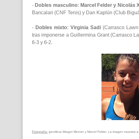
-
Dobles masculino: Marcel Felder y Nicolás Xi
Bancalari (CNF Tenis) y Dan Kaplún (Club Biguá)
-
Dobles mixto: Virginia Sadi
(Carrasco Lawn
tras imponerse a Guillermina Grant (Carrasco La
6-3 y 6-2.
Fotografía:
gentileza Margot Mercier y Marcel Felder. La imagen muestra 