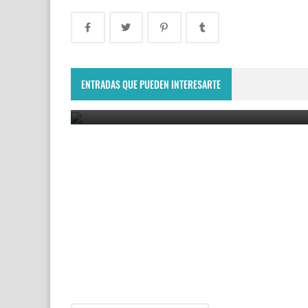
Copa Davis 2024: Uruguay enfrentará a Bolivia
como visitante por el Grupo Mundial II
ENTRADAS QUE PUEDEN INTERESARTE
February 10, 2024