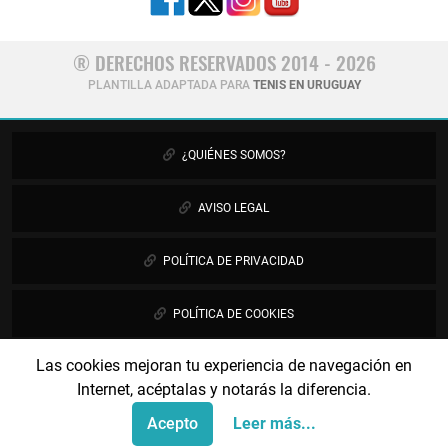
® DERECHOS RESERVADOS 2014 - 2026
PLANTILLA ADAPTADA PARA
TENIS EN URUGUAY
¿QUIÉNES SOMOS?
AVISO LEGAL
POLÍTICA DE PRIVACIDAD
POLÍTICA DE COOKIES
Las cookies mejoran tu experiencia de navegación en
PUBLICIDAD
Internet, acéptalas y notarás la diferencia.
CONTÁCTANOS
Acepto
Leer más...