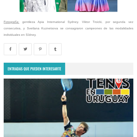
Fotografía:
gentileza Apia International Sydney. Viktor Troicki, por segunda vez
consecutiva, y Svetlana Kuznetsova se consagraron campeones de las modalidades
individuales en Sídney.
ENTRADAS QUE PUEDEN INTERESARTE