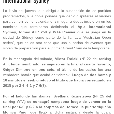
International Sydney
La lluvia del jueves, que obligó a la suspensión de los partidos
programados, y la doble jornada que debió disputarse el viernes
para cumplir con el calendario, sin lugar a dudas incidieron en los
nombres que terminaron definiendo el
Apia International
Sydney, torneo ATP 250 y WTA Premier
que se juega en la
ciudad de Sídney como parte de la llamada “Australian Open
series”, que no es otra cosa que una sucesión de eventos que
sirven de preparación para el primer Grand Slam de la temporada.
En la madrugada del sábado,
Viktor Troicki
(Nº 22 del ranking
AT),
tercer sembrado, se impuso en la final al cuarto favorito,
Grigor Dimitrov en tres sets
, el último de los cuales fue una
verdadera batalla que acabó en tiebreak.
Luego de dos horas y
16 minutos el serbio retuvo el título que había conseguido en
2015 por 2-6, 6-1 y 7-6(7)
.
Por el lado de las damas, Svetlana Kuznetsova
(Nº 25 del
ranking WTA)
se consagró campeona luego de vencer en la
final por 6-0 y 6-2 a la sorpresa del torneo, la puertorriqueña
Mónica Puig
, que llegó a dicha instancia desde la qualy.