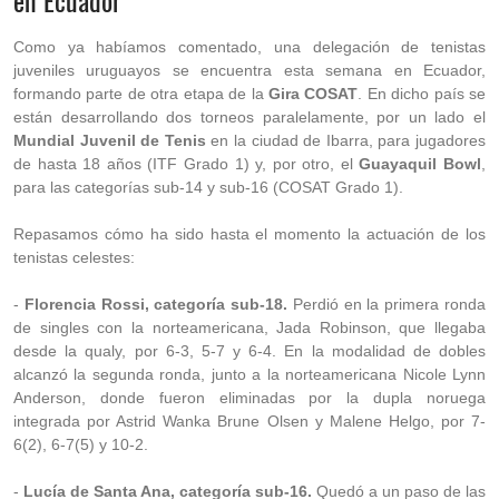
en Ecuador
Como ya habíamos comentado, una delegación de tenistas
juveniles uruguayos se encuentra esta semana en Ecuador,
formando parte de otra etapa de la
Gira COSAT
. En dicho país se
están desarrollando dos torneos paralelamente, por un lado el
Mundial Juvenil de Tenis
en la ciudad de Ibarra, para jugadores
de hasta 18 años (ITF Grado 1) y, por otro, el
Guayaquil Bowl
,
para las categorías sub-14 y sub-16 (COSAT Grado 1).
Repasamos cómo ha sido hasta el momento la actuación de los
tenistas celestes:
-
Florencia Rossi, categoría sub-18.
Perdió en la primera ronda
de singles con la norteamericana, Jada Robinson, que llegaba
desde la qualy, por 6-3, 5-7 y 6-4. En la modalidad de dobles
alcanzó la segunda ronda, junto a la norteamericana Nicole Lynn
Anderson, donde fueron eliminadas por la dupla noruega
integrada por Astrid Wanka Brune Olsen y Malene Helgo, por 7-
6(2), 6-7(5) y 10-2.
-
Lucía de Santa Ana, categoría sub-16.
Quedó a un paso de las