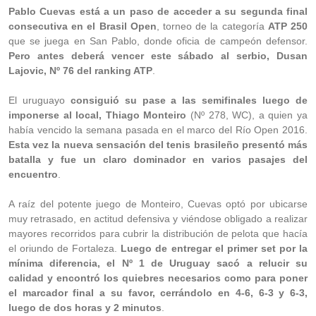
Pablo Cuevas está a un paso de acceder a su segunda final
consecutiva en el Brasil Open
, torneo de la categoría
ATP 250
que se juega en San Pablo, donde oficia de campeón defensor.
Pero antes deberá vencer este sábado al serbio, Dusan
Lajovic, Nº 76 del ranking ATP
.
El uruguayo
consiguió su pase a las semifinales luego de
imponerse al local, Thiago Monteiro
(Nº 278, WC), a quien ya
había vencido la semana pasada en el marco del Río Open 2016.
Esta vez la nueva sensación del tenis brasileño presentó más
batalla y fue un claro dominador en varios pasajes del
encuentro
.
A raíz del potente juego de Monteiro, Cuevas optó por ubicarse
muy retrasado, en actitud defensiva y viéndose obligado a realizar
mayores recorridos para cubrir la distribución de pelota que hacía
el oriundo de Fortaleza.
Luego de entregar el primer set por la
mínima diferencia, el Nº 1 de Uruguay sacó a relucir su
calidad y encontró los quiebres necesarios como para poner
el marcador final a su favor, cerrándolo en 4-6, 6-3 y 6-3,
luego de dos horas y 2 minutos
.