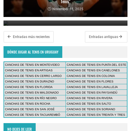
Tenis"
Copa Davis 2024: Uruguay enfrentará a Bolivia como visitante por
el Grupo Mundial II
November 18, 2025
February 10, 2024
Entradas más recientes
Entradas antiguas
DÓNDE JUGAR AL TENIS EN URUGUAY
CANCHAS DE TENIS EN MONTEVIDEO
CANCHAS DE TENIS EN PUNTA DEL ESTE
CANCHAS DE TENIS EN ARTIGAS
CANCHAS DE TENIS EN CANELONES
CANCHAS DE TENIS EN CERRO LARGO
CANCHAS DE TENIS EN COLONIA
CANCHAS DE TENIS EN DURAZNO
CANCHAS DE TENIS EN FLORES
CANCHAS DE TENIS EN FLORIDA
CANCHAS DE TENIS EN LAVALLEJA
CANCHAS DE TENIS EN MALDONADO
CANCHAS DE TENIS EN PAYSANDÚ
CANCHAS DE TENIS EN RÍO NEGRO
CANCHAS DE TENIS EN RIVERA
CANCHAS DE TENIS EN ROCHA
CANCHAS DE TENIS EN SALTO
CANCHAS DE TENIS EN SAN JOSÉ
CANCHAS DE TENIS EN SORIANO
CANCHAS DE TENIS EN TACUAREMBÓ
CANCHAS DE TENIS EN TREINTA Y TRES
NO DEJES DE LEER