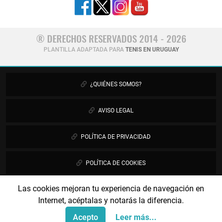
® DERECHOS RESERVADOS 2014 - 2026
PLANTILLA ADAPTADA PARA
TENIS EN URUGUAY
¿QUIÉNES SOMOS?
AVISO LEGAL
POLÍTICA DE PRIVACIDAD
POLÍTICA DE COOKIES
Las cookies mejoran tu experiencia de navegación en
PUBLICIDAD
Internet, acéptalas y notarás la diferencia.
CONTÁCTANOS
Acepto
Leer más...