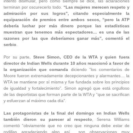
intentó disimular, pero como siempre se dice, las aclaraciones
terminan por oscurecerlo todo.
“Las mujeres merecen respeto y
admiración por sus logros”, citando especialmente la
equiparación de premios entre ambos sexos, “pero la ATP
debería luchar por más dinero porque las estadísticas
muestran que tenemos más espectadores… es una de las
razones por las que deberíamos ganar más”, comentó el
serbio
.
Por su parte,
Steve Simon, CEO de la WTA y quien fuera
director de Indian Wells durante 10 años reaccionó a favor de
la organización que comanda
diciendo “los comentarios de
Moore fueron extremadamente decepcionantes y alarmantes… la
WTA se mantiene por sí misma y fue fundada sobre los principios
de igualdad y fortalecimiento”. Simon agregó que está orgulloso
de las deportistas que forman parte de la WTA y “que se sacrifican
y esfuerzan al máximo cada día”.
Las protagonistas de la final del domingo en Indian Wells
también dieron su parecer al respecto
, Serena Williams
comentó “obviamente que no creo que ninguna debe estar de
rodillas agradeciendo algo así… son observaciones muy