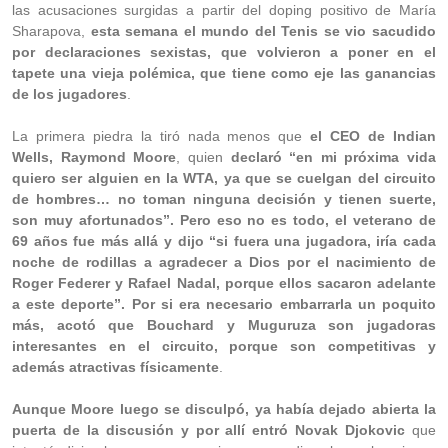
las acusaciones surgidas a partir del doping positivo de María
Sharapova,
esta semana el mundo del Tenis se vio sacudido
por declaraciones sexistas, que volvieron a poner en el
tapete una vieja polémica, que tiene como eje las ganancias
de los jugadores
.
La primera piedra la tiró nada menos que
el CEO de Indian
Wells, Raymond Moore
, quien
declaró “en mi próxima vida
quiero ser alguien en la WTA, ya que se cuelgan del circuito
de hombres… no toman ninguna decisión y tienen suerte,
son muy afortunados”. Pero eso no es todo, el veterano de
69 años fue más allá y dijo “si fuera una jugadora, iría cada
noche de rodillas a agradecer a Dios por el nacimiento de
Roger Federer y Rafael Nadal, porque ellos sacaron adelante
a este deporte”. Por si era necesario embarrarla un poquito
más, acotó que Bouchard y Muguruza son jugadoras
interesantes en el circuito, porque son competitivas y
además atractivas físicamente
.
Aunque Moore luego se disculpó, ya había dejado abierta la
puerta de la discusión y por allí entró Novak Djokovic
que