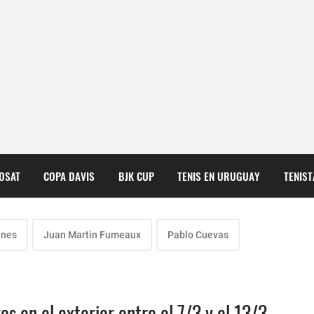
COSAT
COPA DAVIS
BJK CUP
TENIS EN URUGUAY
TENIS
anes
Juan Martin Fumeaux
Pablo Cuevas
s en el exterior entre el 7/3 y el 13/3