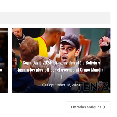
Copa Davis 2024: Uruguay derrotó a Bolivia y
mo
jugará los play-off por el ascenso al Grupo Mundial
I
September 15, 2024
Entradas antiguas