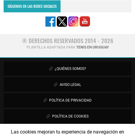
SÍGUENOS EN LAS REDES SOCIALES
® DERECHOS RESERVADOS 2014 - 2026
PLANTILLA ADAPTADA PARA
TENIS EN URUGUAY
¿QUIÉNES SOMOS?
AVISO LEGAL
POLÍTICA DE PRIVACIDAD
POLÍTICA DE COOKIES
Las cookies mejoran tu experiencia de navegación en
PUBLICIDAD