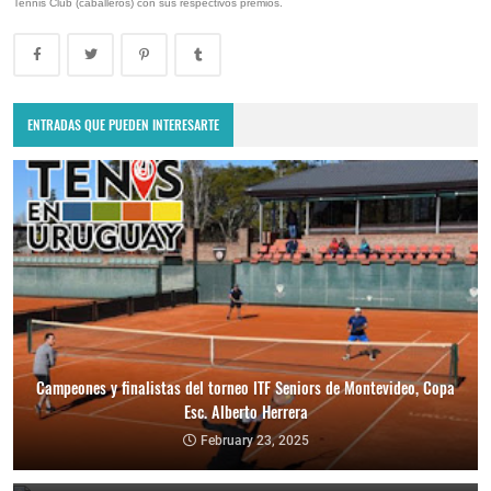
Tennis Club (caballeros) con sus respectivos premios.
ENTRADAS QUE PUEDEN INTERESARTE
Campeones y finalistas del torneo ITF Seniors de Montevideo, Copa
Esc. Alberto Herrera
Copa Davis 2024: Uruguay enfrentará a Bolivia como visitante por
el Grupo Mundial II
February 23, 2025
February 10, 2024