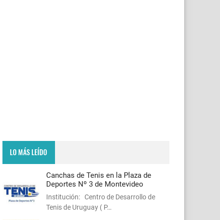
LO MÁS LEÍDO
Canchas de Tenis en la Plaza de
Deportes Nº 3 de Montevideo
Institución: Centro de Desarrollo de
Tenis de Uruguay ( P…