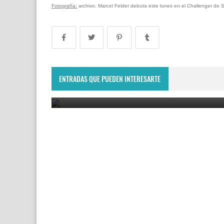
Fotografía:
archivo. Marcel Felder debuta este lunes en el Challenger de 
Copa Davis 2024: Uruguay enfrentará a Bolivia
como visitante por el Grupo Mundial II
ENTRADAS QUE PUEDEN INTERESARTE
February 10, 2024