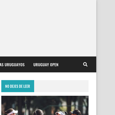
TAS URUGUAYOS
URUGUAY OPEN
NO DEJES DE LEER