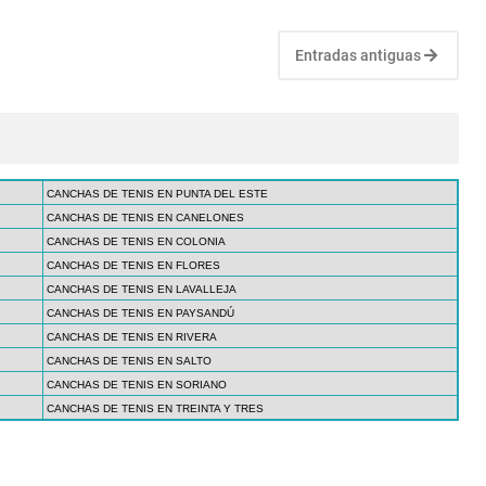
Entradas antiguas
CANCHAS DE TENIS EN PUNTA DEL ESTE
CANCHAS DE TENIS EN CANELONES
CANCHAS DE TENIS EN COLONIA
CANCHAS DE TENIS EN FLORES
CANCHAS DE TENIS EN LAVALLEJA
CANCHAS DE TENIS EN PAYSANDÚ
CANCHAS DE TENIS EN RIVERA
CANCHAS DE TENIS EN SALTO
CANCHAS DE TENIS EN SORIANO
CANCHAS DE TENIS EN TREINTA Y TRES