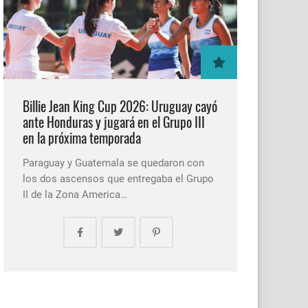
Billie Jean King Cup 2026: Uruguay cayó
ante Honduras y jugará en el Grupo III
en la próxima temporada
Paraguay y Guatemala se quedaron con
los dos ascensos que entregaba el Grupo
II de la Zona America…