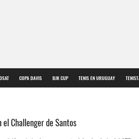
COSAT
COPA DAVIS
BJK CUP
TENIS EN URUGUAY
TENIS
n el Challenger de Santos