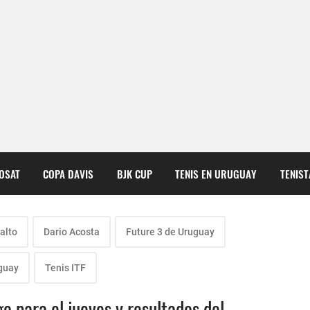
COSAT
COPA DAVIS
BJK CUP
TENIS EN URUGUAY
TENIS
alto
Dario Acosta
Future 3 de Uruguay
guay
Tenis ITF
o para el jueves y resultados del