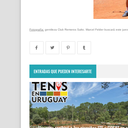
Fotografía:
gentileza Club Remeros Salto. Marcel Felder buscará este jueves
ENTRADAS QUE PUEDEN INTERESARTE
Uruguay recibirá a los circuitos ITF y COSAT en e