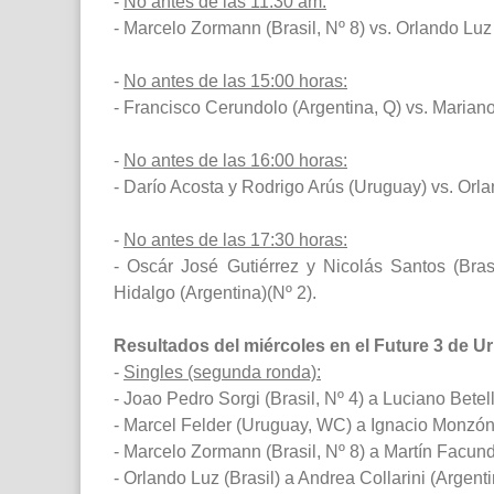
-
No antes de las 11:30 am:
- Marcelo Zormann (Brasil, Nº 8) vs. Orlando Luz 
-
No antes de las 15:00 horas:
- Francisco Cerundolo (Argentina, Q) vs. Mariano
-
No antes de las 16:00 horas:
- Darío Acosta y Rodrigo Arús (Uruguay) vs. Orl
-
No antes de las 17:30 horas:
- Oscár José Gutiérrez y Nicolás Santos (Bras
Hidalgo (Argentina)(Nº 2).
Resultados del miércoles en el Future 3 de U
-
Singles (segunda ronda):
- Joao Pedro Sorgi (Brasil, Nº 4) a Luciano Betell
- Marcel Felder (Uruguay, WC) a Ignacio Monzón (
- Marcelo Zormann (Brasil, Nº 8) a Martín Facundo
- Orlando Luz (Brasil) a Andrea Collarini (Argentin