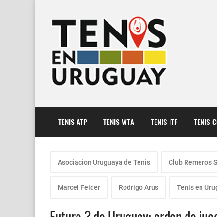
TENIS ATP
TENIS WTA
TENIS ITF
TENIS 
Asociacion Uruguaya de Tenis
Club Remeros S
Marcel Felder
Rodrigo Arus
Tenis en Uru
Future 3 de Uruguay: orden de jueg