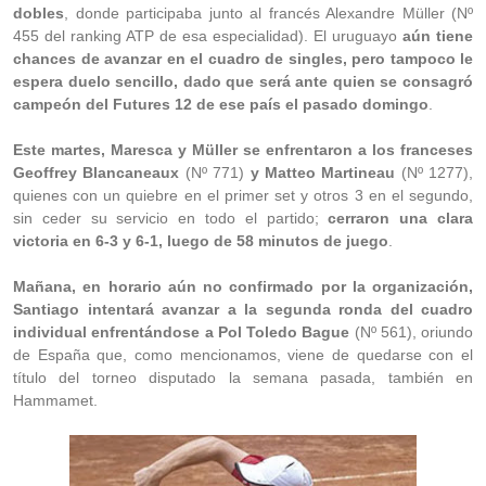
dobles
, donde participaba junto al francés Alexandre Müller (Nº
455 del ranking ATP de esa especialidad). El uruguayo
aún tiene
chances de avanzar en el cuadro de singles, pero tampoco le
espera duelo sencillo, dado que será ante quien se consagró
campeón del Futures 12 de ese país el pasado domingo
.
Este martes, Maresca y Müller se enfrentaron a los franceses
Geoffrey Blancaneaux
(Nº 771)
y Matteo Martineau
(Nº 1277),
quienes con un quiebre en el primer set y otros 3 en el segundo,
sin ceder su servicio en todo el partido;
cerraron una clara
victoria en 6-3 y 6-1, luego de 58 minutos de juego
.
Mañana, en horario aún no confirmado por la organización,
Santiago intentará avanzar a la segunda ronda del cuadro
individual enfrentándose a Pol Toledo Bague
(Nº 561), oriundo
de España que, como mencionamos, viene de quedarse con el
título del torneo disputado la semana pasada, también en
Hammamet.