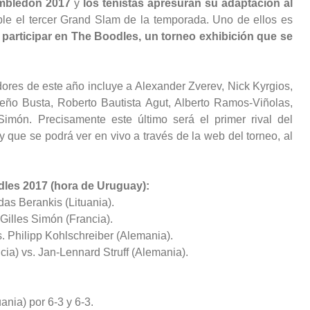
mbledon 2017
y
los tenistas apresuran su adaptación al
ble el tercer Grand Slam de la temporada. Uno de ellos es
 participar en The Boodles, un torneo exhibición que se
dores de este año incluye a Alexander Zverev, Nick Kyrgios,
reño Busta, Roberto Bautista Agut, Alberto Ramos-Viñolas,
Simón. Precisamente este último será el primer rival del
 que se podrá ver en vivo a través de la web del torneo, al
dles 2017 (hora de Uruguay):
as Berankis (Lituania).
 Gilles Simón (Francia).
. Philipp Kohlschreiber (Alemania).
cia) vs. Jan-Lennard Struff (Alemania).
ania) por 6-3 y 6-3.