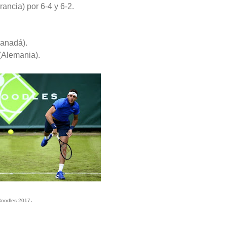
rancia) por 6-4 y 6-2.
Canadá).
(Alemania).
.
 Boodles 2017