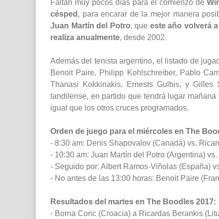
Faltan muy pocos días para el comienzo de
Wi
césped
, para encarar de la mejor manera posi
Juan Martín del Potro
, que
este año volverá a
realiza anualmente
, desde 2002.
Además del tenista argentino, el listado de juga
Benoit Paire, Philipp Kohlschreiber, Pablo Car
Thanasi Kokkinakis, Ernests Gulbis, y Gilles 
tandilense, en partido que tendrá lugar mañana y
igual que los otros cruces programados.
Orden de juego para el miércoles en The Boo
- 8:30 am: Denis Shapovalov (Canadá) vs. Ricard
- 10:30 am: Juan Martín del Potro (Argentina) vs.
- Seguido por: Albert Ramos-Viñolas (España) vs
- No antes de las 13:00 horas: Benoit Paire (Fran
Resultados del martes en The Boodles 2017:
- Borna Coric (Croacia) a Ricardas Berankis (Litu