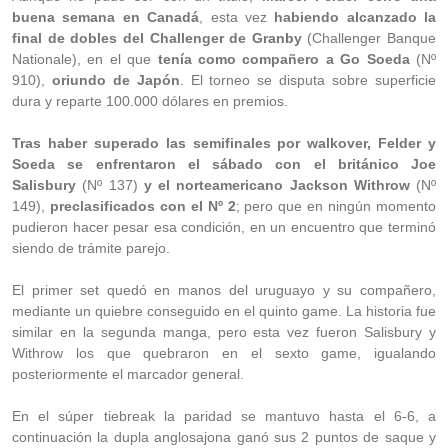
buena semana en Canadá
, esta vez
habiendo alcanzado la
final de dobles del Challenger de Granby
(Challenger Banque
Nationale), en el que
tenía como compañero a Go Soeda
(Nº
910),
oriundo de Japón
. El torneo se disputa sobre superficie
dura y reparte 100.000 dólares en premios.
Tras haber superado las semifinales por walkover, Felder y
Soeda se enfrentaron el sábado con el británico Joe
Salisbury
(Nº 137)
y el norteamericano Jackson Withrow
(Nº
149),
preclasificados con el Nº 2
; pero que en ningún momento
pudieron hacer pesar esa condición, en un encuentro que terminó
siendo de trámite parejo.
El primer set quedó en manos del uruguayo y su compañero,
mediante un quiebre conseguido en el quinto game. La historia fue
similar en la segunda manga, pero esta vez fueron Salisbury y
Withrow los que quebraron en el sexto game, igualando
posteriormente el marcador general.
En el súper tiebreak la paridad se mantuvo hasta el 6-6, a
continuación la dupla anglosajona ganó sus 2 puntos de saque y