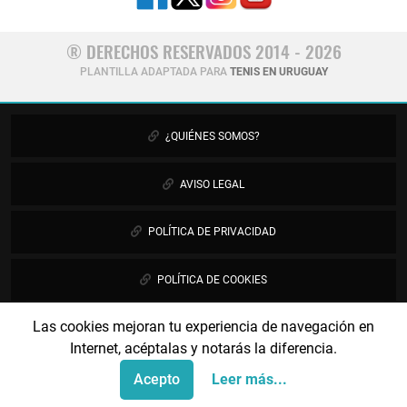
® DERECHOS RESERVADOS 2014 - 2026
PLANTILLA ADAPTADA PARA
TENIS EN URUGUAY
¿QUIÉNES SOMOS?
AVISO LEGAL
POLÍTICA DE PRIVACIDAD
POLÍTICA DE COOKIES
Las cookies mejoran tu experiencia de navegación en
PUBLICIDAD
Internet, acéptalas y notarás la diferencia.
CONTÁCTANOS
Acepto
Leer más...