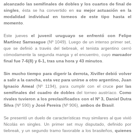
alcanzado las semifinales de dobles y los cuartos de final de
singles
, ésta se ha convertido en
su mejor actuación en la
modalidad individual en torneos de este tipo hasta el
momento
.
Este jueves
el juvenil uruguayo se enfrentó con Felipe
Martínez Sarrasague
(Nº 1049). Luego de un intenso primer set,
que se definió a través del tiebreak, el tenista argentino cerró
cómodamente la segunda manga y el encuentro, cuyo
marcador
final fue 7-6(8) y 6-1, tras una hora y 43 minutos
.
Sin mucho tiempo para digerir la derrota, Xiviller debió volver
a salir a la cancha, esta vez para unirse a otro argentino, Juan
Ignacio Ameal
(Nº 1194), para cumplir con el cruce
por las
semifinales del cuadro de dobles
del torneo austríaco.
Como
rivales tuvieron a los preclasificados con el Nº 3, Daniel Dutra
Silva
(Nº 590)
y José Pereira
(Nº 906),
ambos de Brasil
.
Se presentó un duelo de características muy similares al que vivió
Nicolás en singles. Un primer set muy disputado, definido por
tiebreak, y un segundo tramo favorable a los brasileños,
quienes