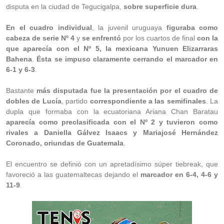
disputa en la ciudad de Tegucigalpa,
sobre superficie dura
.
En el cuadro individual
, la juvenil uruguaya
figuraba como
cabeza de serie Nº 4
y
se enfrentó
por los cuartos de final
con la
que aparecía con el Nº 5, la mexicana Yunuen Elizarraras
Bahena
.
Ésta se impuso claramente cerrando el marcador en
6-1 y 6-3
.
Bastante
más disputada fue la presentación por el cuadro de
dobles de Lucía
, partido
correspondiente a las semifinales
. La
dupla que formaba con la ecuatoriana Ariana Chan Baratau
aparecía como preclasificada con el Nº 2 y tuvieron como
rivales a Daniella Gálvez Isaacs y Mariajosé Hernández
Coronado, oriundas de Guatemala
.
El encuentro se definió con un apretadísimo súper tiebreak, que
favoreció a las guatemaltecas dejando el
marcador en 6-4, 4-6 y
11-9
.