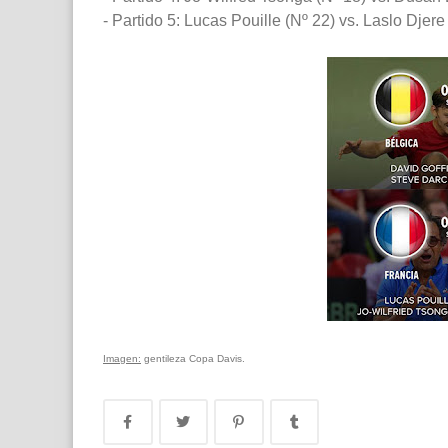
- Partido 5: Lucas Pouille (Nº 22) vs. Laslo Djere
Imagen:
gentileza Copa Davis.