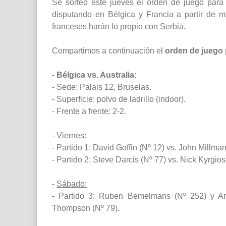
Se sorteó este jueves el orden de juego para
disputando en Bélgica y Francia a partir de m
franceses harán lo propio con Serbia.
Compartimos a continuación el
orden de juego 
-
Bélgica vs. Australia:
- Sede: Palais 12, Bruselas.
- Superficie: polvo de ladrillo (indoor).
- Frente a frente: 2-2.
-
Viernes:
- Partido 1: David Goffin (Nº 12) vs. John Millman
- Partido 2: Steve Darcis (Nº 77) vs. Nick Kyrgios
-
Sábado:
- Partido 3: Ruben Bemelmans (Nº 252) y Ar
Thompson (Nº 79).