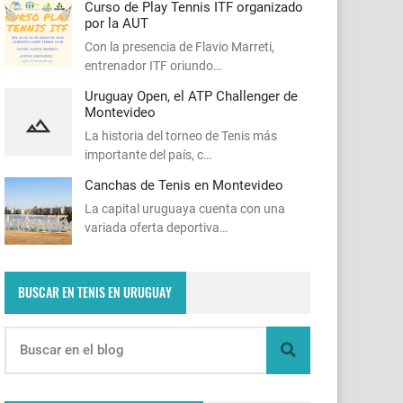
Curso de Play Tennis ITF organizado
por la AUT
Con la presencia de Flavio Marreti,
entrenador ITF oriundo…
Uruguay Open, el ATP Challenger de
Montevideo
La historia del torneo de Tenis más
importante del país, c…
Canchas de Tenis en Montevideo
La capital uruguaya cuenta con una
variada oferta deportiva…
BUSCAR EN TENIS EN URUGUAY