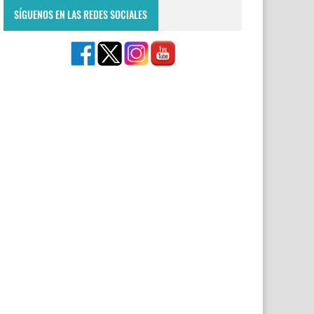
SÍGUENOS EN LAS REDES SOCIALES