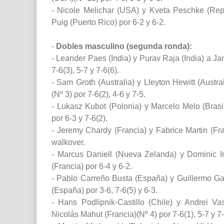
- Nicole Melichar (USA) y Kveta Peschke (Re
Puig (Puerto Rico) por 6-2 y 6-2.
-
Dobles masculino (segunda ronda):
- Leander Paes (India) y Purav Raja (India) a Ja
7-6(3), 5-7 y 7-6(6).
- Sam Groth (Australia) y Lleyton Hewitt (Austr
(Nº 3) por 7-6(2), 4-6 y 7-5.
- Lukasz Kubot (Polonia) y Marcelo Melo (Brasil)
por 6-3 y 7-6(2).
- Jeremy Chardy (Francia) y Fabrice Martin (Fran
walkover.
- Marcus Daniell (Nueva Zelanda) y Dominic I
(Francia) por 6-4 y 6-2.
- Pablo Carreño Busta (España) y Guillermo Ga
(España) por 3-6, 7-6(5) y 6-3.
- Hans Podlipnik-Castillo (Chile) y Andrei Vas
Nicolás Mahut (Francia)(Nº 4) por 7-6(1), 5-7 y 7-