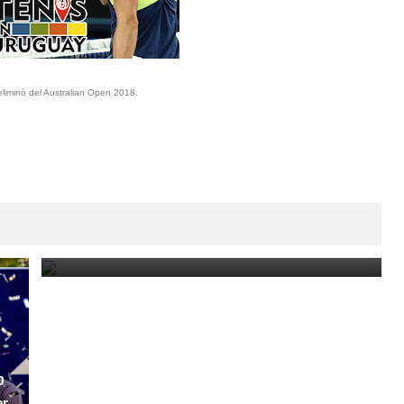
liminó del Australian Open 2018.
Paraguay Open 2025: Thiago Monteiro vs. Emilio
Nava por el título en el ATP Challenger de Asunción
March 23, 2025
o
er