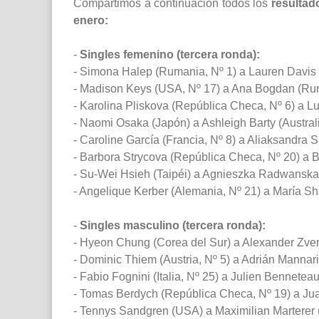
Compartimos a continuación todos los
resultad
enero:
-
Singles femenino (tercera ronda):
- Simona Halep (Rumania, Nº 1) a Lauren Davis (
- Madison Keys (USA, Nº 17) a Ana Bogdan (Ruma
- Karolina Pliskova (República Checa, Nº 6) a Lu
- Naomi Osaka (Japón) a Ashleigh Barty (Australia
- Caroline García (Francia, Nº 8) a Aliaksandra Sa
- Barbora Strycova (República Checa, Nº 20) a B
- Su-Wei Hsieh (Taipéi) a Agnieszka Radwanska (
- Angelique Kerber (Alemania, Nº 21) a María Sh
-
Singles masculino (tercera ronda):
- Hyeon Chung (Corea del Sur) a Alexander Zverev
- Dominic Thiem (Austria, Nº 5) a Adrián Mannarin
-
Fabio Fognini (Italia, Nº 25) a
Julien Benneteau (
- Tomas Berdych (República Checa, Nº 19) a Juan 
- Tennys Sandgren (USA) a Maximilian Marterer (A