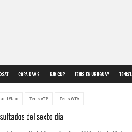
COSAT
COPA DAVIS
BJK CUP
TENIS EN URUGUAY
TENIS
rand Slam
Tenis ATP
Tenis WTA
sultados del sexto día