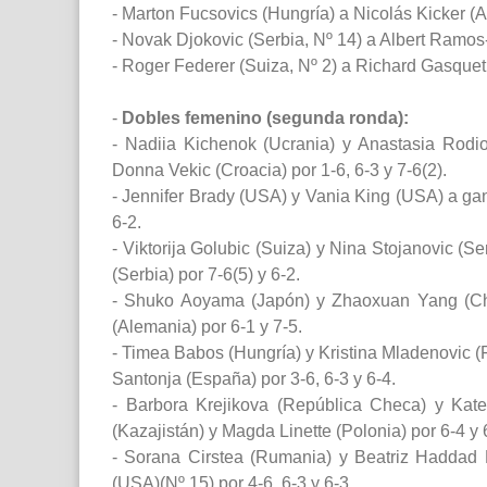
- Marton Fucsovics (Hungría) a Nicolás Kicker (Ar
- Novak Djokovic (Serbia, Nº 14) a Albert Ramos-
- Roger Federer (Suiza, Nº 2) a Richard Gasquet (
-
Dobles femenino (segunda ronda):
- Nadiia Kichenok (Ucrania) y Anastasia Rodio
Donna Vekic (Croacia) por 1-6, 6-3 y 7-6(2).
- Jennifer Brady (USA) y Vania King (USA) a gan
6-2.
- Viktorija Golubic (Suiza) y Nina Stojanovic (
(Serbia) por 7-6(5) y 6-2.
- Shuko Aoyama (Japón) y Zhaoxuan Yang (Chin
(Alemania) por 6-1 y 7-5.
- Timea Babos (Hungría) y Kristina Mladenovic (
Santonja (España) por 3-6, 6-3 y 6-4.
- Barbora Krejikova (República Checa) y Kate
(Kazajistán) y Magda Linette (Polonia) por 6-4 y 
- Sorana Cirstea (Rumania) y Beatriz Haddad M
(USA)(Nº 15) por 4-6, 6-3 y 6-3.