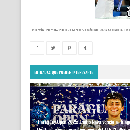
Fotografía:
Internet. Angelique Kerber fue más que María Sharapova y la e
ENTRADAS QUE PUEDEN INTERESARTE
Paraguay Open 2025: Emilio Nava venció a Thiag
Monteiro y es el nuevo campeón del ATP Challeng