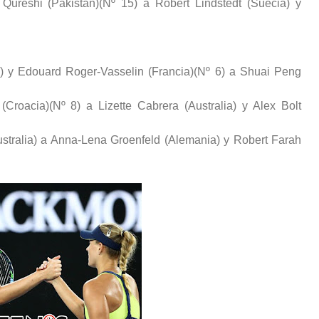
Qureshi (Pakistán)(Nº 15) a Robert Lindstedt (Suecia) y
) y Edouard Roger-Vasselin (Francia)(Nº 6) a Shuai Peng
Croacia)(Nº 8) a Lizette Cabrera (Australia) y Alex Bolt
ustralia) a Anna-Lena Groenfeld (Alemania) y Robert Farah