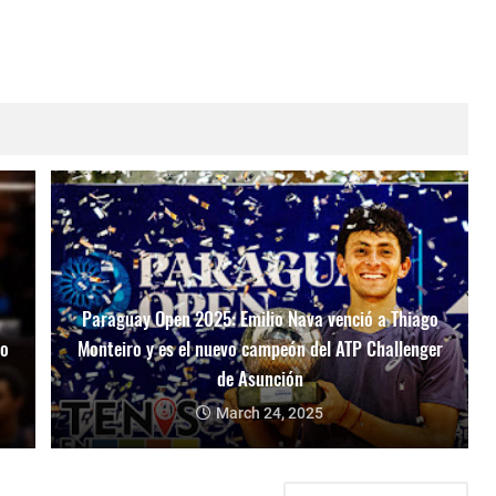
Paraguay Open 2025: Emilio Nava venció a Thiago
mo
Monteiro y es el nuevo campeón del ATP Challenger
de Asunción
March 24, 2025