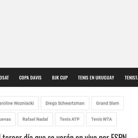
COSAT
COPA DAVIS
BJK CUP
TENIS EN URUGUAY
TENIS
aroline Wozniacki
Diego Schwartzman
Grand Slam
uevas
Rafael Nadal
Tenis ATP
Tenis WTA
 tercer día que se verán en vivo por ESPN