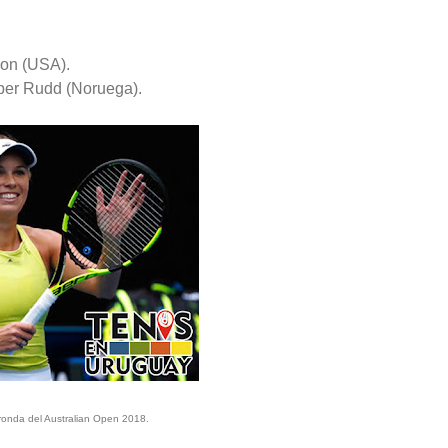
son (USA).
per Rudd (Noruega).
ronda del Australian Open 2018.