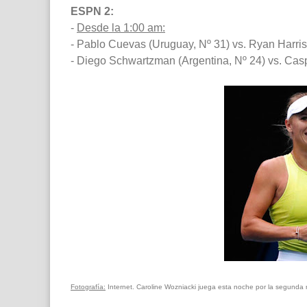
ESPN 2:
-
Desde la 1:00 am:
- Pablo Cuevas (Uruguay, Nº 31) vs. Ryan Harri
- Diego Schwartzman (Argentina, Nº 24) vs. Cas
Fotografía:
Internet. Caroline Wozniacki juega esta noche por la segunda 