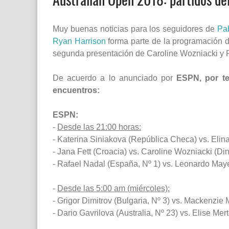
Muy buenas noticias para los seguidores de
Pab
Ryan Harrison
forma parte de la programación d
segunda presentación de Caroline Wozniacki y Ra
De acuerdo a lo anunciado por
ESPN, por te
encuentros:
ESPN:
-
Desde las 21:00 horas:
- Katerina Siniakova (República Checa) vs. Elina 
- Jana Fett (Croacia) vs. Caroline Wozniacki (Di
- Rafael Nadal (España, Nº 1) vs. Leonardo Maye
-
Desde las 5:00 am (miércoles):
- Grigor Dimitrov (Bulgaria, Nº 3) vs. Mackenzi
- Dario Gavrilova (Australia, Nº 23) vs. Elise Mer