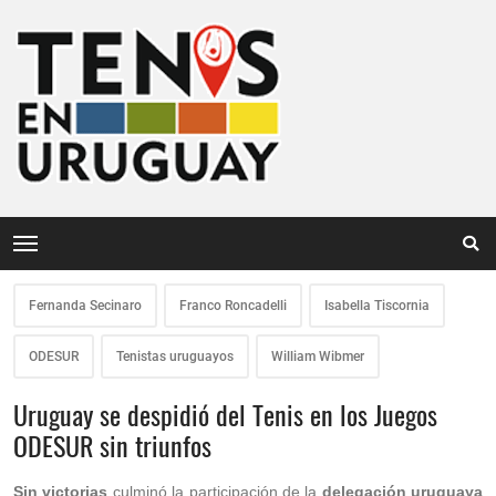
Fernanda Secinaro
Franco Roncadelli
Isabella Tiscornia
ODESUR
Tenistas uruguayos
William Wibmer
Uruguay se despidió del Tenis en los Juegos
ODESUR sin triunfos
Sin victorias
culminó la participación de la
delegación uruguaya