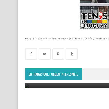
Fotografía:
gentileza Santo Domingo Open. Roberto Quiróz y Ariel Behar se
Lima Challenger: Ignacio Carou y Franco Roncadel
participarán en el torneo ATP de Perú
ENTRADAS QUE PUEDEN INTERESARTE
June 23, 2025