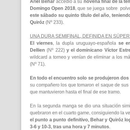
Ariel Behar
accedió a su
novena final de la t
Domingo Open 2018
, que se juega sobre polvo
este sábado su quinto título del año, tenie
Quiróz
(Nº 233).
UNA DURA SEMIFINAL, DEFINIDA EN SÚPER
El viernes
, la dupla uruguayo-española
se e
Dellien
(Nº 222)
y el dominicano Víctor Estr
wildcard a torneo y venían de eliminar a los m
(Nº 71).
En todo el encuentro solo se produjeron dos 
su compañero los que tomaron el saque de sus r
que mantuvieron hasta el final de ese tramo.
En la segunda manga se dio una situación simil
quebraron en el cuarto game, consiguiendo la ven
el punto a punto definitivo, Behar y Quiróz l
3-6 y 10-3, tras una hora y 7 minutos
.