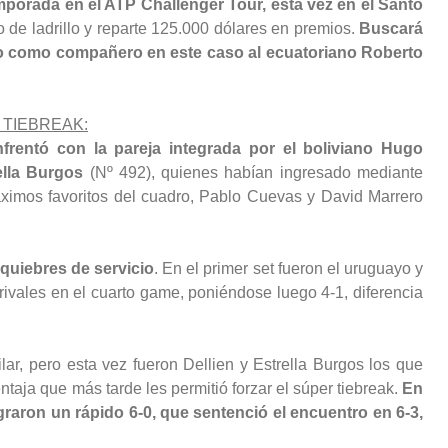
emporada en el ATP Challenger Tour, esta vez en el Santo
 de ladrillo y reparte 125.000 dólares en premios.
Buscará
ndo como compañero en este caso al ecuatoriano Roberto
 TIEBREAK:
nfrentó con la pareja integrada por el boliviano Hugo
ella Burgos
(Nº 492), quienes habían ingresado mediante
áximos favoritos del cuadro, Pablo Cuevas y David Marrero
quiebres de servicio
. En el primer set fueron el uruguayo y
ivales en el cuarto game, poniéndose luego 4-1, diferencia
ar, pero esta vez fueron Dellien y Estrella Burgos los que
taja que más tarde les permitió forzar el súper tiebreak.
En
ograron un rápido 6-0, que sentenció el encuentro en 6-3,