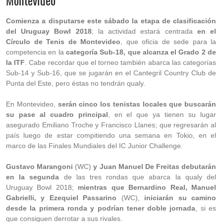
Montevideo
Comienza a disputarse este sábado la etapa de clasificación
del Uruguay Bowl 2018
; la actividad estará centrada
en el
Círculo de Tenis de Montevideo
, que oficia de sede para la
competencia en la
categoría Sub-18, que alcanza el Grado 2 de
la ITF
. Cabe recordar que el torneo también abarca las categorías
Sub-14 y Sub-16, que se jugarán en el Cantegril Country Club de
Punta del Este, pero éstas no tendrán qualy.
En Montevideo,
serán cinco los tenistas locales que buscarán
su pase al cuadro principal
, en el que ya tienen su lugar
asegurado Emiliano Troche y Francisco Llanes; que regresarán al
país luego de estar compitiendo una semana en Tokio, en el
marco de las Finales Mundiales del IC Junior Challenge.
Gustavo Marangoni
(WC)
y Juan Manuel De Freitas debutarán
en la segunda
de las tres rondas que abarca la qualy del
Uruguay Bowl 2018;
mientras que Bernardino Real, Manuel
Gabrielli, y Ezequiel Passarino
(WC),
iniciarán su camino
desde la primera ronda y podrían tener doble jornada
, si es
que consiguen derrotar a sus rivales.