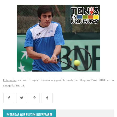
Fotografía:
archivo. Ezequiel Passarino jugará la qualy del Uruguay Bowl 2018, en la
categoría Sub-18.
Punta del Este Open 2024: Gianluca Mager campeón, tras vencer en
la final a Thiago Tirante
ENTRADAS QUE PUEDEN INTERESARTE