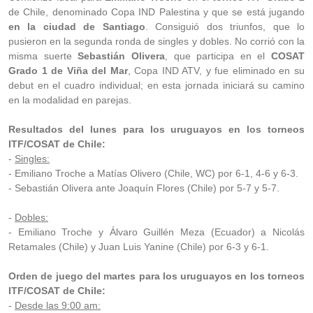
de Chile, denominado Copa IND Palestina y que se está jugando
en la ciudad de Santiago
. Consiguió dos triunfos, que lo
pusieron en la segunda ronda de singles y dobles. No corrió con la
misma suerte
Sebastián Olivera
, que participa en el
COSAT
Grado 1 de Viña del Mar
, Copa IND ATV, y fue eliminado en su
debut en el cuadro individual; en esta jornada iniciará su camino
en la modalidad en parejas.
Resultados del lunes para los uruguayos en los torneos
ITF/COSAT de Chile:
-
Singles:
- Emiliano Troche a Matías Olivero (Chile, WC) por 6-1, 4-6 y 6-3.
- Sebastián Olivera ante Joaquín Flores (Chile) por 5-7 y 5-7.
-
Dobles:
- Emiliano Troche y Álvaro Guillén Meza (Ecuador) a Nicolás
Retamales (Chile) y Juan Luis Yanine (Chile) por 6-3 y 6-1.
Orden de juego del martes para los uruguayos en los torneos
ITF/COSAT de Chile:
-
Desde las 9:00 am: