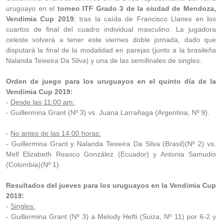
uruguayo en el
torneo ITF Grado 3 de la ciudad de Mendoza,
Vendimia Cup 2019
; tras la caída de Francisco Llanes en los
cuartos de final del cuadro individual masculino. La jugadora
celeste volverá a tener este viernes doble jornada, dado que
disputará la final de la modalidad en parejas (junto a la brasileña
Nalanda Teixeira Da Silva) y una de las semifinales de singles.
Orden de juego para los uruguayos en el quinto día de la
Vendimia Cup 2019:
-
Desde las 11:00 am:
- Guillermina Grant (Nº 3) vs. Juana Larrañaga (Argentina, Nº 9).
-
No antes de las 14:00 horas:
- Guillermina Grant y Nalanda Teixeira Da Silva (Brasil)(Nº 2) vs.
Mell Elizabeth Reasco González (Ecuador) y Antonia Samudio
(Colombia)(Nº 1).
Resultados del jueves para los uruguayos en la Vendimia Cup
2019:
-
Singles:
- Guillermina Grant (Nº 3) a Melody Hefti (Suiza, Nº 11) por 6-2 y