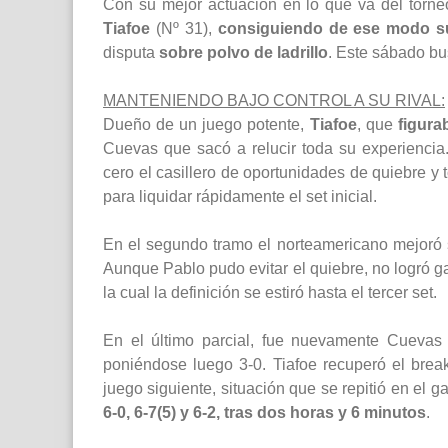
Con su mejor actuación en lo que va del torn
Tiafoe
(Nº 31),
consiguiendo de ese modo su 
disputa
sobre polvo de ladrillo
. Este sábado bus
MANTENIENDO BAJO CONTROL A SU RIVAL:
Dueño de un juego potente,
Tiafoe
, que
figura
Cuevas que sacó a relucir toda su experiencia
cero el casillero de oportunidades de quiebre y 
para liquidar rápidamente el set inicial.
En el segundo tramo el norteamericano mejoró 
Aunque Pablo pudo evitar el quiebre, no logró ga
la cual la definición se estiró hasta el tercer set.
En el último parcial, fue nuevamente Cueva
poniéndose luego 3-0. Tiafoe recuperó el break
juego siguiente, situación que se repitió en el
6-0, 6-7(5) y 6-2, tras dos horas y 6 minutos
.