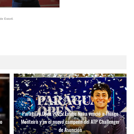
e Estoril.
Paraguay Open 2025: Emilio Nava venció a Thiago
mo
Monteiro y es el nuevo campeón del ATP Challenger
de Asunción