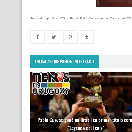
Fotografía:
gentileza ATP de Estoril. Pablo Cuevas en semifinales del ATP d
ENTRADAS QUE PUEDEN INTERESARTE
Pablo Cuevas ganó en Brasil su primer título co
"Leyenda del Tenis"