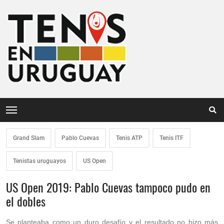
Grand Slam
Pablo Cuevas
Tenis ATP
Tenis ITF
Tenistas uruguayos
US Open
US Open 2019: Pablo Cuevas tampoco pudo en
el dobles
Se planteaba como un duro desafío y el resultado no hizo más