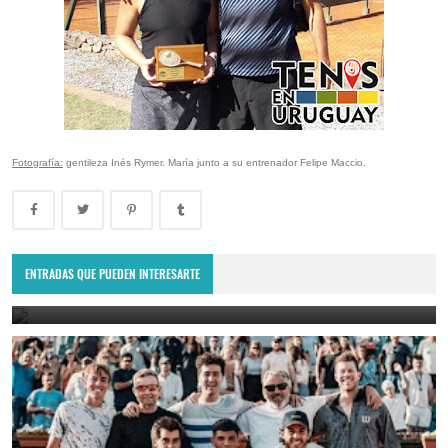
Fotografía:
gentileza Inés Rymer. María junto a su entrenador Felipe Maccio.
Copa Davis 2024: Uruguay enfrentará a Bolivia como visitante por
el Grupo Mundial II
ENTRADAS QUE PUEDEN INTERESARTE
February 10, 2024