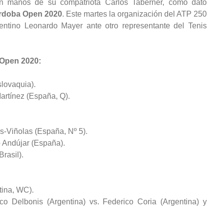
n manos de su compatriota Carlos Taberner, como dato
rdoba Open 2020
. Este martes la organización del ATP 250
gentino Leonardo Mayer ante otro representante del Tenis
 Open 2020:
slovaquia).
artínez (España, Q).
s-Viñolas (España, Nº 5).
o Andújar (España).
rasil).
tina, WC).
o Delbonis (Argentina) vs. Federico Coria (Argentina) y