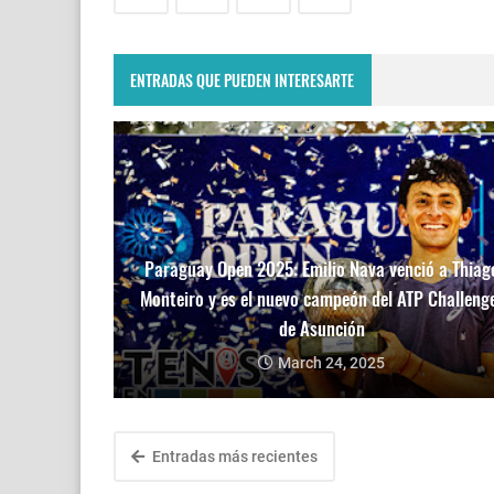
ENTRADAS QUE PUEDEN INTERESARTE
Paraguay Open 2025: Emilio Nava venció a Thiag
Monteiro y es el nuevo campeón del ATP Challeng
de Asunción
March 24, 2025
Entradas más recientes