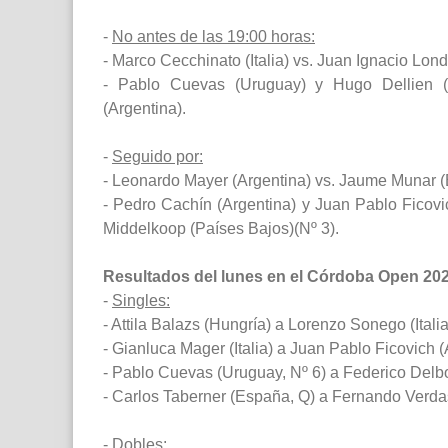
-
No antes de las 19:00 horas:
- Marco Cecchinato (Italia) vs. Juan Ignacio Lond
- Pablo Cuevas (Uruguay) y Hugo Dellien (B
(Argentina).
-
Seguido por:
- Leonardo Mayer (Argentina) vs. Jaume Munar 
- Pedro Cachín (Argentina) y Juan Pablo Ficovi
Middelkoop (Países Bajos)(Nº 3).
Resultados del lunes en el Córdoba Open 202
-
Singles:
- Attila Balazs (Hungría) a Lorenzo Sonego (Italia
- Gianluca Mager (Italia) a Juan Pablo Ficovich (A
- Pablo Cuevas (Uruguay, Nº 6) a Federico Delbon
- Carlos Taberner (España, Q) a Fernando Verdas
-
Dobles: