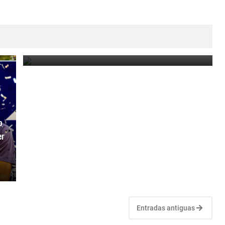
Paraguay Open 2025: Thiago Monteiro vs. Emilio
Nava por el título en el ATP Challenger de Asunción
March 23, 2025
o
er
Entradas antiguas