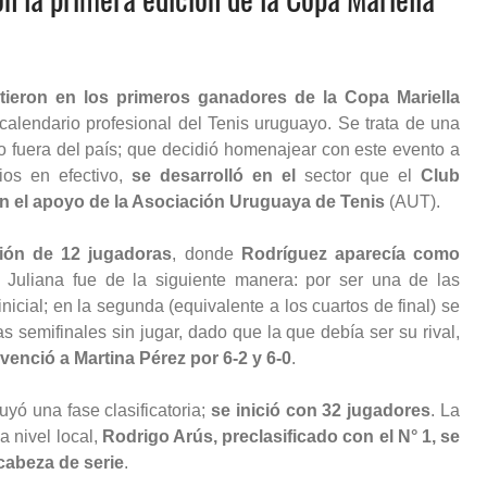
tieron en los primeros ganadores de la Copa Mariella
 calendario profesional del Tenis uruguayo. Se trata de una
do fuera del país; que decidió homenajear con este evento a
ios en efectivo,
se desarrolló en el
sector que el
Club
n el apoyo de la Asociación Uruguaya de Tenis
(AUT).
ción de 12 jugadoras
, donde
Rodríguez aparecía como
e Juliana fue de la siguiente manera: por ser una de las
inicial; en la segunda (equivalente a los cuartos de final) se
s semifinales sin jugar, dado que la que debía ser su rival,
l venció a Martina Pérez por 6-2 y 6-0
.
luyó una fase clasificatoria;
se inició con 32 jugadores
. La
a nivel local,
Rodrigo Arús, preclasificado con el N° 1, se
cabeza de serie
.