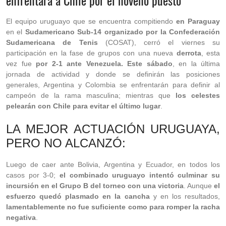
enfrentará a Chile por el noveno puesto
El equipo uruguayo que se encuentra compitiendo
en Paraguay
en el
Sudamericano Sub-14 organizado por la Confederación
Sudamericana de Tenis
(COSAT), cerró el viernes su
participación en la fase de grupos con una nueva
derrota
, esta
vez fue
por 2-1 ante Venezuela. Este sábado
, en la última
jornada de actividad y donde se definirán las posiciones
generales, Argentina y Colombia se enfrentarán para definir al
campeón de la rama masculina; mientras que
los celestes
pelearán con Chile para evitar el último lugar
.
LA MEJOR ACTUACIÓN URUGUAYA,
PERO NO ALCANZÓ:
Luego de caer ante Bolivia, Argentina y Ecuador, en todos los
casos por 3-0;
el combinado uruguayo intentó culminar su
incursión en el Grupo B del torneo con una victoria
. Aunque
el
esfuerzo quedó plasmado en la cancha
y en los resultados,
lamentablemente no fue suficiente como para romper la racha
negativa
.