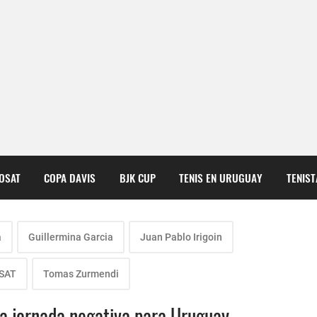
COSAT
COPA DAVIS
BJK CUP
TENIS EN URUGUAY
TENIS
a
Guillermina Garcia
Juan Pablo Irigoin
OSAT
Tomas Zurmendi
a jornada negativa para Uruguay