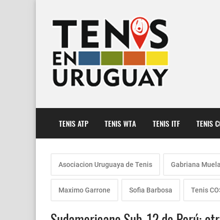
TENIS ATP
TENIS WTA
TENIS ITF
TENIS 
Asociacion Uruguaya de Tenis
Gabriana Muel
Maximo Garrone
Sofia Barbosa
Tenis C
Sudamericano Sub-12 de Perú: otr