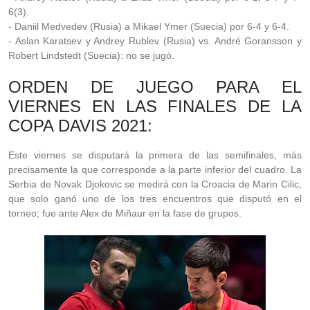
6(3).
- Daniil Medvedev (Rusia) a Mikael Ymer (Suecia) por 6-4 y 6-4.
- Aslan Karatsev y Andrey Rublev (Rusia) vs. André Goransson y
Robert Lindstedt (Suecia): no se jugó.
ORDEN DE JUEGO PARA EL
VIERNES EN LAS FINALES DE LA
COPA DAVIS 2021:
Este viernes se disputará la primera de las semifinales, más
precisamente la que corresponde a la parte inferior del cuadro. La
Serbia de Novak Djokovic se medirá con la Croacia de Marin Cilic,
que solo ganó uno de los tres encuentros que disputó en el
torneo; fue ante Alex de Miñaur en la fase de grupos.