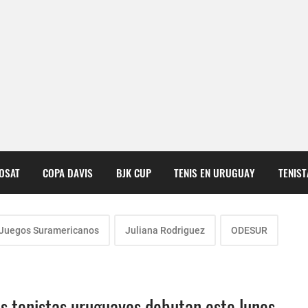
COSAT
COPA DAVIS
BJK CUP
TENIS EN URUGUAY
TENIS
Juegos Suramericanos
Juliana Rodriguez
ODESUR
s tenistas uruguayos debutan este lunes