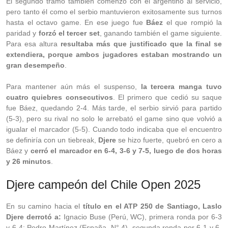
El segundo tramo también comenzó con el argentino al servicio,
pero tanto él como el serbio mantuvieron exitosamente sus turnos
hasta el octavo game. En ese juego fue
Báez
el que rompió la
paridad y
forzó el tercer set
, ganando también el game siguiente.
Para esa altura
resultaba más que justificado que la final se
extendiera, porque ambos jugadores estaban mostrando un
gran desempeño
.
Para mantener aún más el suspenso,
la tercera manga tuvo
cuatro quiebres consecutivos
. El primero que cedió su saque
fue Báez, quedando 2-4. Más tarde, el serbio sirvió para partido
(5-3), pero su rival no solo le arrebató el game sino que volvió a
igualar el marcador (5-5). Cuando todo indicaba que el encuentro
se definiría con un tiebreak,
Djere
se hizo fuerte, quebró en cero a
Báez y
cerró el marcador en 6-4, 3-6 y 7-5, luego de dos horas
y 26 minutos
.
Djere campeón del Chile Open 2025
En su camino hacia el
título en el ATP 250 de Santiago, Laslo
Djere derrotó a:
Ignacio Buse (Perú, WC), primera ronda por 6-3
y 6-4; Pedro Martínez (España, N° 4), segunda ronda por 6-1 y 6-