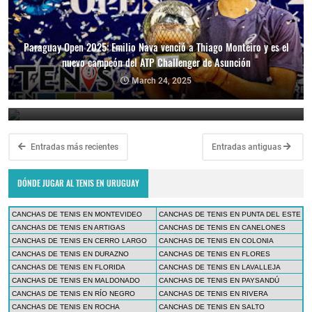
Paraguay Open 2025: Emilio Nava venció a Thiago Monteiro y es el
nuevo campeón del ATP Challenger de Asunción
Paraguay Open 2025: Thiago Monteiro vs. Emilio Nava por el título
en el ATP Challenger de Asunción
March 24, 2025
March 23, 2025
Entradas más recientes
Entradas antiguas
DÓNDE JUGAR AL TENIS EN URUGUAY
CANCHAS DE TENIS EN MONTEVIDEO
CANCHAS DE TENIS EN PUNTA DEL ESTE
CANCHAS DE TENIS EN ARTIGAS
CANCHAS DE TENIS EN CANELONES
CANCHAS DE TENIS EN CERRO LARGO
CANCHAS DE TENIS EN COLONIA
CANCHAS DE TENIS EN DURAZNO
CANCHAS DE TENIS EN FLORES
CANCHAS DE TENIS EN FLORIDA
CANCHAS DE TENIS EN LAVALLEJA
CANCHAS DE TENIS EN MALDONADO
CANCHAS DE TENIS EN PAYSANDÚ
CANCHAS DE TENIS EN RÍO NEGRO
CANCHAS DE TENIS EN RIVERA
CANCHAS DE TENIS EN ROCHA
CANCHAS DE TENIS EN SALTO