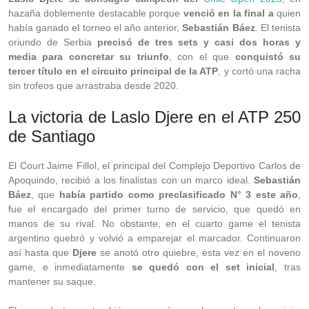
hazaña doblemente destacable porque
venció en la final a
quien
había ganado el torneo el año anterior,
Sebastián Báez
. El tenista
oriundo de Serbia
precisó de tres sets y casi dos horas y
media para concretar su triunfo
, con el que
conquistó su
tercer título en el circuito principal de la ATP
, y cortó una racha
sin trofeos que arrastraba desde 2020.
La victoria de Laslo Djere en el ATP 250
de Santiago
El Court Jaime Fillol, el principal del Complejo Deportivo Carlos de
Apoquindo, recibió a los finalistas con un marco ideal.
Sebastián
Báez
, que
había partido como preclasificado N° 3 este año
,
fue el encargado del primer turno de servicio, que quedó en
manos de su rival. No obstante, en el cuarto game el tenista
argentino quebró y volvió a emparejar el marcador. Continuaron
así hasta que
Djere
se anotó otro quiebre, esta vez en el noveno
game, e inmediatamente
se quedó con el set inicial
, tras
mantener su saque.