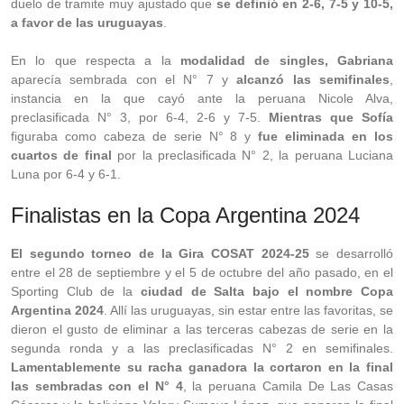
duelo de tramite muy ajustado que
se definió en 2-6, 7-5 y 10-5,
a favor de las uruguayas
.
En lo que respecta a la
modalidad de singles, Gabriana
aparecía sembrada con el N° 7 y
alcanzó las semifinales
,
instancia en la que cayó ante la peruana Nicole Alva,
preclasificada N° 3, por 6-4, 2-6 y 7-5.
Mientras que Sofía
figuraba como cabeza de serie N° 8 y
fue eliminada en los
cuartos de final
por la preclasificada N° 2, la peruana Luciana
Luna por 6-4 y 6-1.
Finalistas en la Copa Argentina 2024
El segundo torneo de la Gira COSAT 2024-25
se desarrolló
entre el 28 de septiembre y el 5 de octubre del año pasado, en el
Sporting Club de la
ciudad de Salta bajo el nombre Copa
Argentina 2024
. Allí las uruguayas, sin estar entre las favoritas, se
dieron el gusto de eliminar a las terceras cabezas de serie en la
segunda ronda y a las preclasificadas N° 2 en semifinales.
Lamentablemente su racha ganadora la cortaron en la final
las sembradas con el N° 4
, la peruana Camila De Las Casas