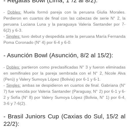
- Regatas Bowl (Lima, 1°/2 al 8/2):
-
Dobles:
Muela formó pareja con la peruana Giulia Morales.
Perdieron en cuartos de final con las cabezas de serie N° 2, la
peruana Luciana Luna y la paraguaya Valeria Santander por 7-
6(2) y 6-3.
-
Singles:
tuvo debut y despedida ante la peruana María Fernanda
Poma Coronado (N° 4) por 6-4 y 6-0.
- Asunción Bowl (Asunción, 8/2 al 15/2):
-
Dobles:
partieron como preclasificadas N° 3 y fueron eliminadas
en semifinales por la pareja sembrada con el N° 2, Nicole Alva
(Perú) y Valery Sumoya López (Bolivia) por 6-1 y 6-1.
-
Singles:
ambas se despidieron en cuartos de final. Gabriana (N°
7) fue vencida por Valeria Santander (Paraguay, N° 2) por 6-1 y 6-
2 y Sofía (N° 8) por Valery Sumoya López (Bolivia, N° 1) por 6-4,
3-6 y 7-6(2).
- Brasil Juniors Cup (Caxias do Sul, 15/2 al
22/2):