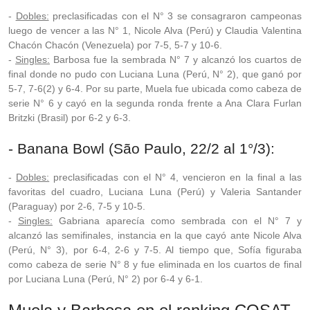
-
Dobles:
preclasificadas con el N° 3 se consagraron campeonas
luego de vencer a las N° 1, Nicole Alva (Perú) y Claudia Valentina
Chacón Chacón (Venezuela) por 7-5, 5-7 y 10-6.
-
Singles:
Barbosa fue la sembrada N° 7 y alcanzó los cuartos de
final donde no pudo con Luciana Luna (Perú, N° 2), que ganó por
5-7, 7-6(2) y 6-4. Por su parte, Muela fue ubicada como cabeza de
serie N° 6 y cayó en la segunda ronda frente a Ana Clara Furlan
Britzki (Brasil) por 6-2 y 6-3.
- Banana Bowl (São Paulo, 22/2 al 1°/3):
-
Dobles:
preclasificadas con el N° 4, vencieron en la final a las
favoritas del cuadro, Luciana Luna (Perú) y Valeria Santander
(Paraguay) por 2-6, 7-5 y 10-5.
-
Singles:
Gabriana aparecía como sembrada con el N° 7 y
alcanzó las semifinales, instancia en la que cayó ante Nicole Alva
(Perú, N° 3), por 6-4, 2-6 y 7-5. Al tiempo que, Sofía figuraba
como cabeza de serie N° 8 y fue eliminada en los cuartos de final
por Luciana Luna (Perú, N° 2) por 6-4 y 6-1.