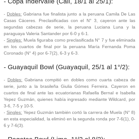
- Copa Indervalle (Cali, 18/1 al 25/1):
-
Dobles:
Gabriana fue finalista junto a la peruana Camila De Las
Casas Cáceres. Preclasificadas con el N° 3, cayeron ante las
segundas cabezas de serie, la peruana Luciana Luna y la
paraguaya Valeria Santander por 6-0 y 6-1.
-
Singles:
Muela figuraba como preclasificada N° 7 y fue eliminada
en los cuartos de final por la peruana María Fernanda Poma
Coronado (N° 4) por 6-7(2), 6-3 y 6-3.
- Guayaquil Bowl (Guayaquil, 25/1 al 1°/2):
-
Dobles:
Gabriana compitió en dobles como cuarta cabeza de
serie, junto a la brasileña Giulia Gómes Ferreira. Cayeron en
cuartos de final ante las ecuatorianas Rafaella Bernal e Isabella
Yepez Guzmán, quienes había ingresado mediante Wildcard, por
3-6, 7-5 y 10-5.
-
Singles:
Yepez Guzmán también cortó la carrera de Muela (N° 8)
en esta especialidad, la eliminó en la segunda ronda por 7-6(1), 0-
6 y 7-6(3).