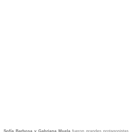
Sofía Barbosa y Gabriana Muela
fueron grandes protagonistas