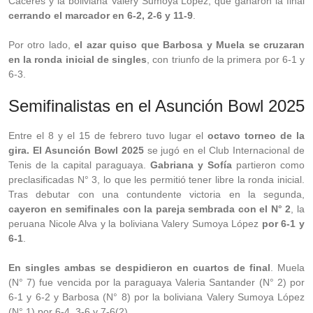
Cáceres y la boliviana Valery Sumoya López, que ganaron la final
cerrando el marcador en 6-2, 2-6 y 11-9
.
Por otro lado,
el azar quiso que Barbosa y Muela se cruzaran
en la ronda inicial de singles
, con triunfo de la primera por 6-1 y
6-3.
Semifinalistas en el Asunción Bowl 2025
Entre el 8 y el 15 de febrero tuvo lugar el
octavo torneo de la
gira. El Asunción Bowl 2025
se jugó en el Club Internacional de
Tenis de la capital paraguaya.
Gabriana y Sofía
partieron como
preclasificadas N° 3, lo que les permitió tener libre la ronda inicial.
Tras debutar con una contundente victoria en la segunda,
cayeron en semifinales con la pareja sembrada con el N° 2
, la
peruana Nicole Alva y la boliviana Valery Sumoya López
por 6-1 y
6-1
.
En singles ambas se despidieron en cuartos de final
. Muela
(N° 7) fue vencida por la paraguaya Valeria Santander (N° 2) por
6-1 y 6-2 y Barbosa (N° 8) por la boliviana Valery Sumoya López
(N° 1) por 6-4, 3-6 y 7-6(2).