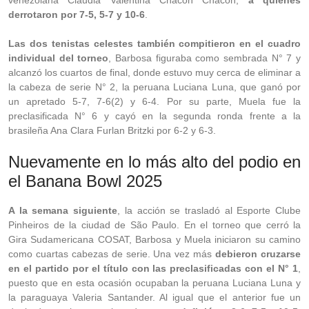
venezolana Claudia Valentina Chacón Chacón,
a quienes
derrotaron por 7-5, 5-7 y 10-6
.
Las dos tenistas celestes también compitieron en el cuadro
individual del torneo
, Barbosa figuraba como sembrada N° 7 y
alcanzó los cuartos de final, donde estuvo muy cerca de eliminar a
la cabeza de serie N° 2, la peruana Luciana Luna, que ganó por
un apretado 5-7, 7-6(2) y 6-4. Por su parte, Muela fue la
preclasificada N° 6 y cayó en la segunda ronda frente a la
brasileña Ana Clara Furlan Britzki por 6-2 y 6-3.
Nuevamente en lo más alto del podio en
el Banana Bowl 2025
A la semana siguiente
, la acción se trasladó al Esporte Clube
Pinheiros de la ciudad de São Paulo. En el torneo que cerró la
Gira Sudamericana COSAT, Barbosa y Muela iniciaron su camino
como cuartas cabezas de serie. Una vez más
debieron cruzarse
en el partido por el título con las preclasificadas con el N° 1
,
puesto que en esta ocasión ocupaban la peruana Luciana Luna y
la paraguaya Valeria Santander. Al igual que el anterior fue un