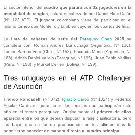
El sector inferior del
cuadro que partirá con 32 jugadores en la
modalidad de singles
, estará encabezado por Daniel Elahi Galán
(N° 123 ATP). El jugador colombiano viene de participar en el
mismo torneo que Monteiro y también cayó en los cuartos de final.
La
lista de cabezas de serie del
Paraguay Open
2025
se
completa con: Román Andrés Burruchaga (Argentina, N° 136),
Tomás Barrios Vera (Chile, N° 153), Facundo Mena (Argentina, N°
188), Adolfo Daniel Vallejo (Paraguay, N° 195), Juan Pablo Varillas
(Perú, N° 198), y Murkel Dellien (Bolivia, N° 199).
Tres uruguayos en el ATP Challenger
de Asunción
Franco Roncadelli
(N° 372),
Ignacio Carou
(N° 1024) y Federico
Aguilar Cardozo figuran entre los tenistas que participarán este
año en el torneo paraguayo. Originalmente
el primero de ellos
aparecía entre los que debían disputar la fase clasificatoria, pero
las bajas que se fueron produciendo en los últimos días le
permitieron
acceder de manera directa al cuadro principal
.