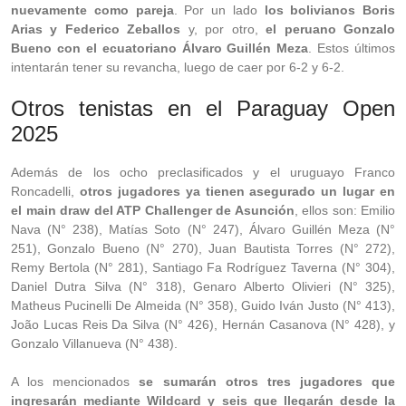
nuevamente como pareja
. Por un lado
los bolivianos Boris
Arias y Federico Zeballos
y, por otro,
el peruano Gonzalo
Bueno con el ecuatoriano Álvaro Guillén Meza
. Estos últimos
intentarán tener su revancha, luego de caer por 6-2 y 6-2.
Otros tenistas en el Paraguay Open
2025
Además de los ocho preclasificados y el uruguayo Franco
Roncadelli,
otros jugadores ya tienen asegurado un lugar en
el main draw del ATP Challenger de Asunción
, ellos son: Emilio
Nava (N° 238), Matías Soto (N° 247), Álvaro Guillén Meza (N°
251), Gonzalo Bueno (N° 270), Juan Bautista Torres (N° 272),
Remy Bertola (N° 281), Santiago Fa Rodríguez Taverna (N° 304),
Daniel Dutra Silva (N° 318), Genaro Alberto Olivieri (N° 325),
Matheus Pucinelli De Almeida (N° 358), Guido Iván Justo (N° 413),
João Lucas Reis Da Silva (N° 426), Hernán Casanova (N° 428), y
Gonzalo Villanueva (N° 438).
A los mencionados
se sumarán otros tres jugadores que
ingresarán mediante Wildcard y seis que llegarán desde la