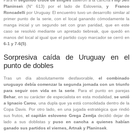
Para el
segundo cruce de singles
salieron a la cancha
Filip Jeff
Planinse
k (N° 613) por el lado de Eslovenia,
y Franco
Roncadelli
por Uruguay. El encuentro tuvo un desarrollo similar al
primer punto de la serie, con el local ganando cómodamente la
manga inicial y un segundo set con gran paridad, que en este
caso se resolvió mediante un apretado tiebreak, que quedó en
manos del local al igual que el partido cuyo marcador se cerró en
6-1 y 7-6(5)
.
Sorpresiva caída de Uruguay en el
punto de dobles
Tras un día absolutamente desfavorable,
el combinado
uruguayo debía comenzar la segunda jornada con un triunfo
para seguir con vida en la serie
. Para el punto en parejas
Behar
, en su carácter de especialista en esta modalidad,
se unió
a Ignacio Carou
, una dupla que ya está consolidada dentro de la
Copa Davis. Por otro lado, en una jugada estratégica que rindió
sus frutos,
el capitán esloveno Grega Zemlja
decidió dejar de
lado a sus doblistas y
puso en cancha a quienes habían
ganado sus partidos el viernes, Artnak y Planinsek
.