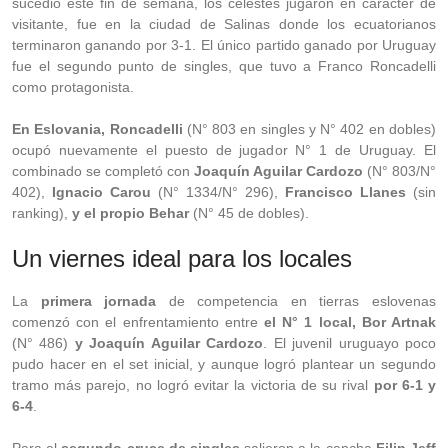
sucedió este fin de semana, los celestes jugaron en carácter de
visitante, fue en la ciudad de Salinas donde los ecuatorianos
terminaron ganando por 3-1. El único partido ganado por Uruguay
fue el segundo punto de singles, que tuvo a Franco Roncadelli
como protagonista.
En Eslovania, Roncadelli
(N° 803 en singles y N° 402 en dobles)
ocupó nuevamente el puesto de jugador N° 1 de Uruguay. El
combinado se completó con
Joaquín Aguilar Cardozo
(N° 803/N°
402),
Ignacio Carou
(N° 1334/N° 296),
Francisco Llanes
(sin
ranking),
y el propio Behar
(N° 45 de dobles).
Un viernes ideal para los locales
La
primera jornada
de competencia en tierras eslovenas
comenzó con el enfrentamiento entre
el N° 1 local, Bor Artnak
(N° 486)
y Joaquín Aguilar Cardozo
. El juvenil uruguayo poco
pudo hacer en el set inicial, y aunque logró plantear un segundo
tramo más parejo, no logró evitar la victoria de su rival
por 6-1 y
6-4
.