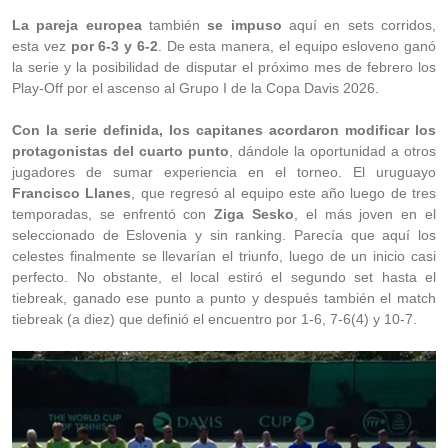
La pareja europea
también
se impuso
aquí en sets corridos,
esta vez
por 6-3 y 6-2
. De esta manera, el equipo esloveno ganó
la serie y la posibilidad de disputar el próximo mes de febrero los
Play-Off por el ascenso al Grupo I de la Copa Davis 2026.
Con la serie definida, los capitanes acordaron modificar los
protagonistas del cuarto punto
, dándole la oportunidad a otros
jugadores de sumar experiencia en el torneo. El uruguayo
Francisco Llanes
, que regresó al equipo este año luego de tres
temporadas, se enfrentó con
Ziga Sesko
, el más joven en el
seleccionado de Eslovenia y sin ranking. Parecía que aquí los
celestes finalmente se llevarían el triunfo, luego de un inicio casi
perfecto. No obstante, el local estiró el segundo set hasta el
tiebreak, ganado ese punto a punto y después también el match
tiebreak (a diez) que definió el encuentro por 1-6, 7-6(4) y 10-7.