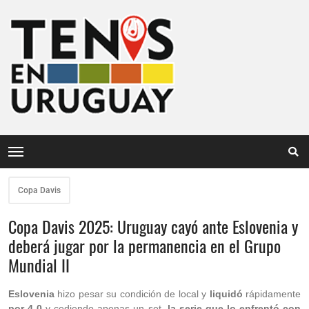
Copa Davis
Copa Davis 2025: Uruguay cayó ante Eslovenia y
deberá jugar por la permanencia en el Grupo
Mundial II
Eslovenia
hizo pesar su condición de local y
liquidó
rápidamente
por 4-0
y cediendo apenas un set,
la serie que lo enfrentó con