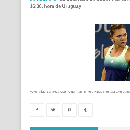
16:00, hora de Uruguay
.
Fotografías:
gentileza Open Cincinnati. Simona Halep intentará arrebatarle 