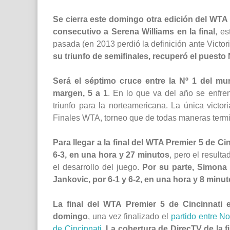
Se cierra este domingo otra edición del WTA 
consecutivo a Serena Williams en la final
, e
pasada (en 2013 perdió la definición ante Victor
su triunfo de semifinales, recuperó el puesto
Será el séptimo cruce entre la Nº 1 del mun
margen, 5 a 1
. En lo que va del año se enfren
triunfo para la norteamericana. La única victo
Finales WTA, torneo que de todas maneras term
Para llegar a la final del WTA Premier 5 de Ci
6-3, en una hora y 27 minutos
, pero el result
el desarrollo del juego.
Por su parte, Simona 
Jankovic, por 6-1 y 6-2, en una hora y 8 minu
La final del WTA Premier 5 de Cincinnati 
domingo
, una vez finalizado el
partido entre N
de Cincinnati
.
La cobertura de DirecTV de la f