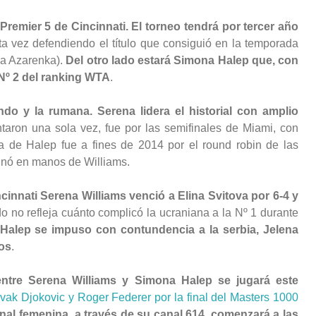
Premier 5 de Cincinnati. El torneo tendrá por tercer año
sta vez defendiendo el título que consiguió en la temporada
ia Azarenka).
Del otro lado estará Simona Halep que, con
 Nº 2 del ranking WTA
.
do y la rumana. Serena lidera el historial con amplio
taron una sola vez, fue por las semifinales de Miami, con
ria de Halep fue a fines de 2014 por el round robin de las
inó en manos de Williams.
ncinnati Serena Williams venció a Elina Svitova por 6-4 y
ado no refleja cuánto complicó la ucraniana a la Nº 1 durante
Halep se impuso con contundencia a la serbia, Jelena
tos
.
entre Serena Williams y Simona Halep se jugará este
ovak Djokovic y Roger Federer por la final del Masters 1000
inal femenina, a través de su canal 614, comenzará a las