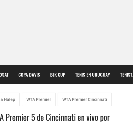
COSAT
COPA DAVIS
BJK CUP
TENIS EN URUGUAY
TENIS
a Halep
WTA Premier
WTA Premier Cincinnati
TA Premier 5 de Cincinnati en vivo por