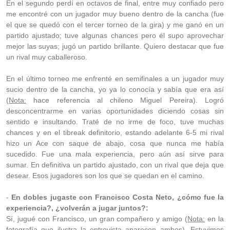
En el segundo perdí en octavos de final, entre muy confiado pero
me encontré con un jugador muy bueno dentro de la cancha (fue
el que se quedó con el tercer torneo de la gira) y me ganó en un
partido ajustado; tuve algunas chances pero él supo aprovechar
mejor las suyas; jugó un partido brillante. Quiero destacar que fue
un rival muy caballeroso.
En el último torneo me enfrenté en semifinales a un jugador muy
sucio dentro de la cancha, yo ya lo conocía y sabía que era así
(
Nota:
hace referencia al chileno Miguel Pereira). Logró
desconcentrarme en varias oportunidades diciendo cosas sin
sentido e insultando. Traté de no irme de foco, tuve muchas
chances y en el tibreak definitorio, estando adelante 6-5 mi rival
hizo un Ace con saque de abajo, cosa que nunca me había
sucedido. Fue una mala experiencia, pero aún así sirve para
sumar. En definitiva un partido ajustado, con un rival que deja que
desear. Esos jugadores son los que se quedan en el camino.
-
En dobles jugaste con Francisco Costa Neto, ¿cómo fue la
experiencia?, ¿volverán a jugar juntos?:
Sí, jugué con Francisco, un gran compañero y amigo (
Nota:
en la
fotografía que ilustra la entrevista aparecen ambos). Estuvimos